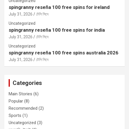
Uncategorized
spingranny reseña 100 free spins for ireland
July 31, 2026
টেলি সিনে
Uncategorized
spingranny reseña 100 free spins for india
July 31, 2026
টেলি সিনে
Uncategorized
spingranny reseña 100 free spins australia 2026
July 31, 2026
টেলি সিনে
Categories
Main Stories
(6)
Popular
(8)
Recommended
(2)
Sports
(1)
Uncategorized
(3)