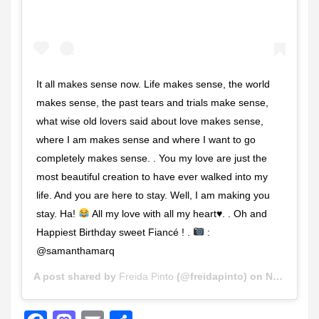
It all makes sense now. Life makes sense, the world
makes sense, the past tears and trials make sense,
what wise old lovers said about love makes sense,
where I am makes sense and where I want to go
completely makes sense. . You my love are just the
most beautiful creation to have ever walked into my
life. And you are here to stay. Well, I am making you
stay. Ha!
All my love with all my heart
♥️
. . Oh and
Happiest Birthday sweet Fiancé ! .
:
@samanthamarq
A post shared by
Freida Pinto
(@freidapinto) on
Nov 21, 2019 at 8:07am PST