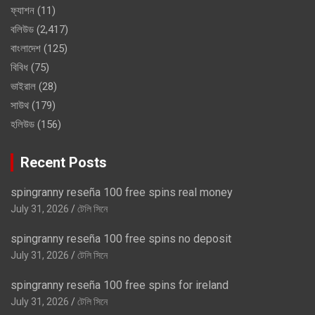
ফ্যাশন
(11)
বলিউড
(2,417)
বাংলাদেশ
(125)
বিবিধ
(75)
ভাইরাল
(28)
সাউথ
(179)
হলিউড
(156)
Recent Posts
spingranny reseña 100 free spins real money
July 31, 2026
টেলি সিনে
spingranny reseña 100 free spins no deposit
July 31, 2026
টেলি সিনে
spingranny reseña 100 free spins for ireland
July 31, 2026
টেলি সিনে