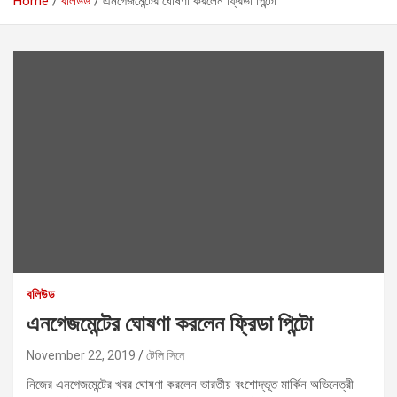
Home
বলিউড
এনগেজমেন্টের ঘোষণা করলেন ফ্রিডা পিন্টো
বলিউড
এনগেজমেন্টের ঘোষণা করলেন ফ্রিডা পিন্টো
November 22, 2019
টেলি সিনে
নিজের এনগেজমেন্টের খবর ঘোষণা করলেন ভারতীয় বংশোদ্ভূত মার্কিন অভিনেত্রী