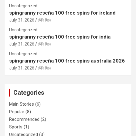
Uncategorized
spingranny reseña 100 free spins for ireland
July 31, 2026
টেলি সিনে
Uncategorized
spingranny reseña 100 free spins for india
July 31, 2026
টেলি সিনে
Uncategorized
spingranny reseña 100 free spins australia 2026
July 31, 2026
টেলি সিনে
Categories
Main Stories
(6)
Popular
(8)
Recommended
(2)
Sports
(1)
Uncategorized
(3)