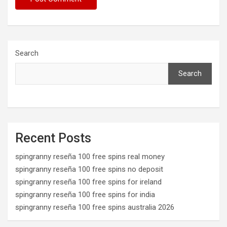
Search
Search
Recent Posts
spingranny reseña 100 free spins real money
spingranny reseña 100 free spins no deposit
spingranny reseña 100 free spins for ireland
spingranny reseña 100 free spins for india
spingranny reseña 100 free spins australia 2026