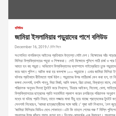
বলিউড
জামিয়া ইসলামিয়ার পড়ুয়াদের পাশে বলিউড
December 16, 2019
টেলি সিনে
সংশোধিত নাগরিকত্ব আইনের প্রতিবাদে উত্তপ্ত গোটা দেশ। বিক্ষোভের আঁচ পড়েছে
মিলিয়া বিশ্ববিদ্যালয়ের পড়ুয়া ও শিক্ষকরা। সেই বিক্ষোভে পুলিশে লাঠি চার্জ ও পরে
আহত হন বহু পড়ুয়া। অভিযোগ বিশ্ববিদ্যালের ক্যাম্পাসে লাইব্রেরিতে ঢুকে পড়ুয়াদে
করে আনে পুলিশ। আটক করা হয় কমপক্ষে ১০০ পড়ুয়াকে। এবার জামিয়া মিলিয়া ইসলামিয
ঘটনার প্রতিবাদে রীতিমতো গর্জে উঠল। পড়ুয়াদের উপর লাঠিচার্জ কেন করা হল, তা নিয়
কঙ্গনা সেনশর্মা, তপসি পান্নু, দিয়া মির্জা, আলি ফজল, রিচা চাড্ডা, বিক্রান্ত মাসে, স
পরিচালক অনুভব সিনহা ট্যুইট করে লিখলেন, ‘ডিয়ার আইকন, সিনেমা, খেলা, সাহিত্য
বিশ্ববিদ্যালয়ের ছাত্রদের প্রতি সহমর্মিতা প্রকাশ করেন চলচ্চিত্র পরিচালক অনুর
মধ্যে যা ঘটছে প্রতি নিয়ত, তাতে লজ্জায় মাথা নীচু হয়ে যাচ্ছে প্রত্যেকের৷ ট্যুইট 
সেনশর্মা লিখেছেন, ‘আমরা ছাত্রছাত্রীদের সঙ্গে আছি।’ পূজা ভাট লিখলেন, ‘দেশ জুড
‘জামিয়া মিলিয়ার ভিডিও দেখে শোকাহত ৷ এটা কি তাহলে শেষের শুরু !’ দিল্লি পুলিশ
পড়ুয়াদের উপর কাঁদনে গ্যাস ছোড়া হল। হিংসার রোমহর্ষক এক উদাহরণ। পড়ুয়াদের