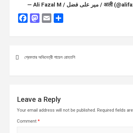
— Ali Fazal M / میر علی فضل / अल
F
M
E
S
a
a
m
h
ce
st
ail
ar
b
o
e
Post
o
d
গ্রেফতার অভিনেত্রী পায়েল রোহতগি
navigation
o
o
k
n
Leave a Reply
Your email address will not be published.
Required fields a
Comment
*