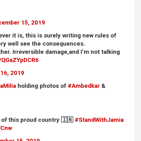
cember 15, 2019
ver it is, this is surely writing new rules of
very well see the consequences.
her. Irreversible damage,and I’m not talking
co/QGaZYpDCR6
16, 2019
aMilia
holding photos of
#Ambedkar
&
y of this proud country 🇮🇳
#StandWithJamia
7Cnw
mber 15, 2019