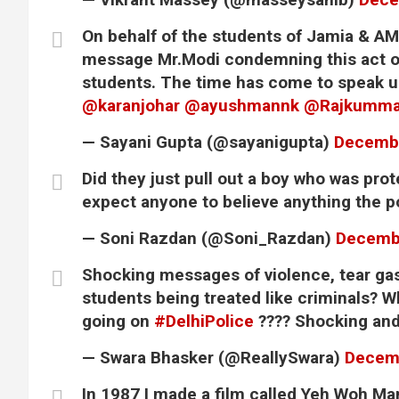
On behalf of the students of Jamia & AMU
message Mr.Modi condemning this act of 
students. The time has come to speak u
@karanjohar
@ayushmannk
@Rajkumma
— Sayani Gupta (@sayanigupta)
Decembe
Did they just pull out a boy who was pro
expect anyone to believe anything the po
— Soni Razdan (@Soni_Razdan)
Decembe
Shocking messages of violence, tear ga
students being treated like criminals? W
going on
#DelhiPolice
???? Shocking an
— Swara Bhasker (@ReallySwara)
Decemb
In 1987 I made a film called Yeh Woh Ma