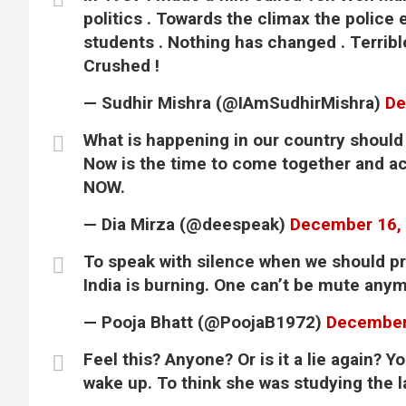
politics . Towards the climax the police
students . Nothing has changed . Terrib
Crushed !
— Sudhir Mishra (@IAmSudhirMishra)
De
What is happening in our country shoul
Now is the time to come together and ac
NOW.
— Dia Mirza (@deespeak)
December 16,
To speak with silence when we should p
India is burning. One can’t be mute any
— Pooja Bhatt (@PoojaB1972)
December
Feel this? Anyone? Or is it a lie again? Y
wake up. To think she was studying the 