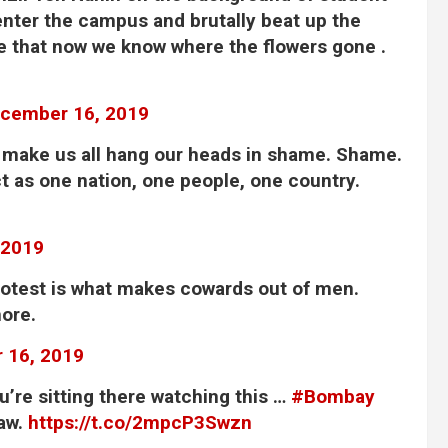
 enter the campus and brutally beat up the
le that now we know where the flowers gone .
cember 16, 2019
d make us all hang our heads in shame. Shame.
t as one nation, one people, one country.
 2019
rotest is what makes cowards out of men.
more.
 16, 2019
ou’re sitting there watching this …
#Bombay
law.
https://t.co/2mpcP3Swzn