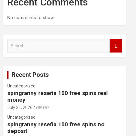
Recent Comments
No comments to show.
S
e
a
r
c
Recent Posts
h
Uncategorized
spingranny reseña 100 free spins real
money
July 31, 2026
টেলি সিনে
Uncategorized
spingranny reseña 100 free spins no
deposit