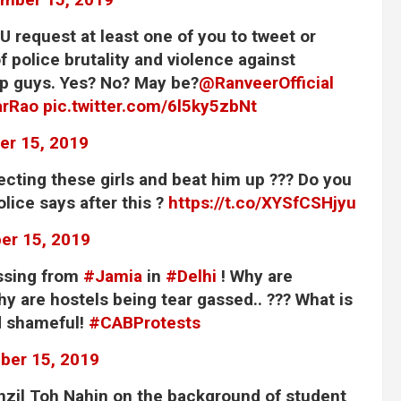
 request at least one of you to tweet or
police brutality and violence against
p guys. Yes? No? May be?
@RanveerOfficial
rRao
pic.twitter.com/6l5ky5zbNt
r 15, 2019
tecting these girls and beat him up ??? Do you
lice says after this ?
https://t.co/XYSfCSHjyu
r 15, 2019
ssing from
#Jamia
in
#Delhi
! Why are
hy are hostels being tear gassed.. ??? What is
d shameful!
#CABProtests
er 15, 2019
nzil Toh Nahin on the background of student