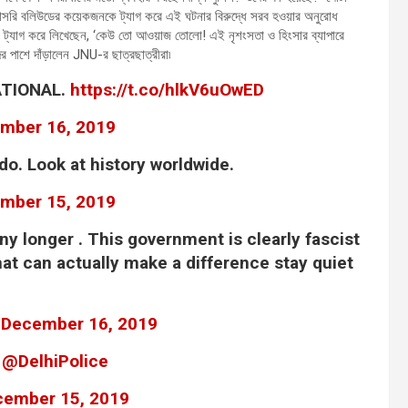
সরাসরি বলিউডের কয়েকজনকে ট্যাগ করে এই ঘটনার বিরুদ্ধে সরব হওয়ার অনুরোধ
কে ট্যাগ করে লিখেছেন, ‘কেউ তো আওয়াজ তোলো! এই নৃশংসতা ও হিংসার ব্যাপারে
াদের পাশে দাঁড়ালেন JNU-র ছাত্রছাত্রীরা৷
NATIONAL.
https://t.co/hlkV6uOwED
mber 16, 2019
o. Look at history worldwide.
mber 15, 2019
any longer . This government is clearly fascist
hat can actually make a difference stay quiet
)
December 16, 2019
u
@DelhiPolice
cember 15, 2019