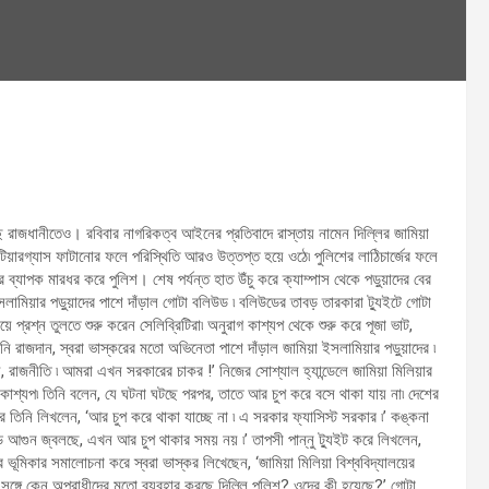
 রাজধানীতেও। রবিবার নাগরিকত্ব আইনের প্রতিবাদে রাস্তায় নামেন দিল্লির জামিয়া
 টিয়ারগ্যাস ফাটানোর ফলে পরিস্থিতি আরও উত্তপ্ত হয়ে ওঠে৷ পুলিশের লাঠিচার্জের ফলে
র ব্যাপক মারধর করে পুলিশ। শেষ পর্যন্ত হাত উঁচু করে ক্যাম্পাস থেকে পড়ুয়াদের বের
়ার পড়ুয়াদের পাশে দাঁড়াল গোটা বলিউড ৷ বলিউডের তাবড় তারকারা ট্যুইটে গোটা
ে প্রশ্ন তুলতে শুরু করেন সেলিব্রিটিরা৷ অনুরাগ কাশ্যপ থেকে শুরু করে পূজা ভাট,
োনি রাজদান, স্বরা ভাস্করের মতো অভিনেতা পাশে দাঁড়াল জামিয়া ইসলামিয়ার পড়ুয়াদের ৷
, রাজনীতি ৷ আমরা এখন সরকারের চাকর !’ নিজের সোশ্যাল হ্যান্ডেলে জামিয়া মিলিয়ার
াগ কাশ্যপ৷ তিনি বলেন, যে ঘটনা ঘটছে পরপর, তাতে আর চুপ করে বসে থাকা যায় না৷ দেশের
করে তিনি লিখলেন, ‘আর চুপ করে থাকা যাচ্ছে না ৷ এ সরকার ফ্যাসিস্ট সরকার ৷’ কঙ্কনা
়ে আগুন জ্বলছে, এখন আর চুপ থাকার সময় নয় ৷’ তাপসী পান্নু ট্যুইট করে লিখলেন,
ের ভূমিকার সমালোচনা করে স্বরা ভাস্কর লিখেছেন, ‘জামিয়া মিলিয়া বিশ্ববিদ্যালয়ের
 সঙ্গে কেন অপরাধীদের মতো ব্যবহার করছে দিল্লি পুলিশ? ওদের কী হয়েছে?’ গোটা