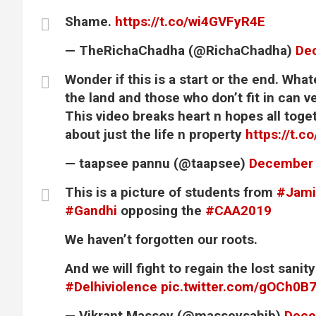
Shame.
https://t.co/wi4GVFyR4E
— TheRichaChadha (@RichaChadha)
De
Wonder if this is a start or the end. Whate
the land and those who don’t fit in can 
This video breaks heart n hopes all toget
about just the life n property
https://t.
— taapsee pannu (@taapsee)
December 
This is a picture of students from
#Jami
#Gandhi
opposing the
#CAA2019
We haven’t forgotten our roots.
And we will fight to regain the lost sanit
#Delhiviolence
pic.twitter.com/gOCh0B
— Vikrant Massey (@masseysahib)
Dece