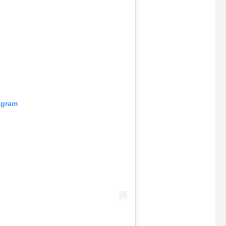
agram