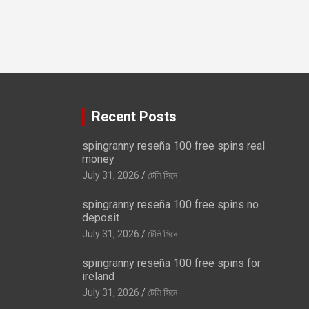
Recent Posts
spingranny reseña 100 free spins real
money
July 31, 2026
টেলি সিনে
spingranny reseña 100 free spins no
deposit
July 31, 2026
টেলি সিনে
spingranny reseña 100 free spins for
ireland
July 31, 2026
টেলি সিনে