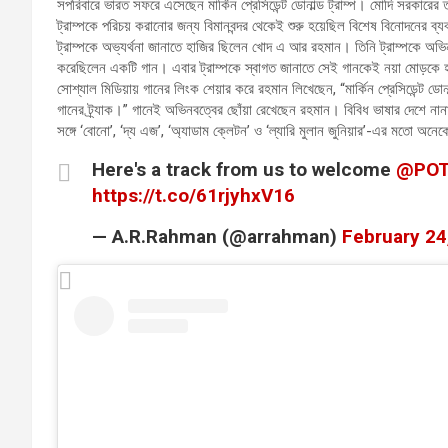
সপরিবারে ভারত সফরে এসেছেন মার্কিন প্রেসিডেন্ট ডোনাল্ড ট্রাম্প। মোদি সরকার
ট্রাম্পকে পরিচয় করানোর জন্য বিমানবন্দর থেকেই শুরু হয়েছিল বিশেষ বিনোদনের ব্যবস্থ
ট্রাম্পকে অভ্যর্থনা জানাতে হাজির ছিলেন খোদ এ আর রহমান। তিনি ট্রাম্পকে অ
করেছিলেন একটি গান। এবার ট্রাম্পকে স্বাগত জানাতে সেই গানকেই নয়া মোড়কে
সোশ্যাল মিডিয়ায় গানের লিংক শেয়ার করে রহমান লিখেছেন, “মার্কিন প্রেসিডেন্ট ডো
গানের ট্র্যাক।” গানেই অভিনবত্বের ছোঁয়া রেখেছেন রহমান। বিবিধ ভাষার দেশে না
সঙ্গে ‘বোনো’, ‘দ্য এজ’, ‘অ্যাডাম ক্লেটন’ ও ‘ল্যারি মুলান জুনিয়ার’-এর মতো অনে
Here's a track from us to welcome
@PO
https://t.co/61rjyhxV16
— A.R.Rahman (@arrahman)
February 24