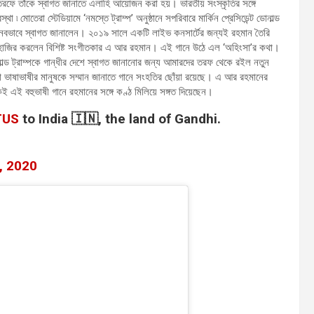
ের তরফে তাঁকে স্বাগত জানাতে এলাহি আয়োজন করা হয়। ভারতীয় সংস্কৃতির সঙ্গে
া ৷ মোতেরা স্টেডিয়ামে ‘নমস্তে ট্রাম্প’ অনুষ্ঠানে সপরিবারে মার্কিন প্রেসিডেন্ট ডোনাল্ড
ভিনবভাবে স্বাগত জানালেন। ২০১৯ সালে একটি লাইভ কনসার্টের জন্যই রহমান তৈরি
 হাজির করলেন বিশিষ্ট সংগীতকার এ আর রহমান। এই গানে উঠে এল ‘অহিংসা’র কথা।
নাল্ড ট্রাম্পকে গান্ধীর দেশে স্বাগত জানানোর জন্য আমারদের তরফ থেকে রইল নতুন
না ভাষাভাষীর মানুষকে সম্মান জানাতে গানে সংহতির ছোঁয়া রয়েছে। এ আর রহমানের
কেই এই বহুভাষী গানে রহমানের সঙ্গে কণ্ঠ মিলিয়ে সঙ্গত দিয়েছেন।
TUS
to India 🇮🇳, the land of Gandhi.
, 2020