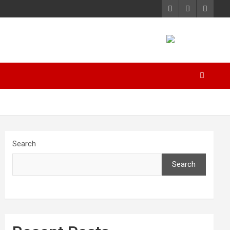
Search
Search