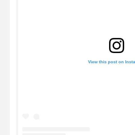
View this post on Inst