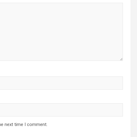
he next time I comment.