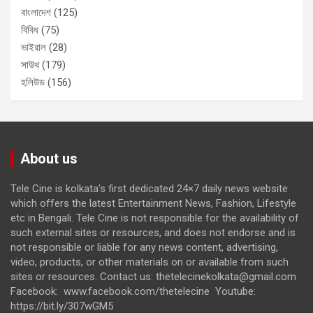
বাংলাদেশ
(125)
বিবিধ
(75)
ভাইরাল
(28)
সাউথ
(179)
হলিউড
(156)
About us
Tele Cine is kolkata’s first dedicated 24×7 daily news website
which offers the latest Entertainment News, Fashion, Lifestyle
etc in Bengali. Tele Cine is not responsible for the availability of
such external sites or resources, and does not endorse and is
not responsible or liable for any news content, advertising,
video, products, or other materials on or available from such
sites or resources. Contact us: thetelecinekolkata@gmail.com
Facebook: www.facebook.com/thetelecine Youtube:
https://bit.ly/307wGM5