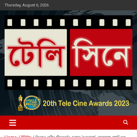
Skip
Thursday, August 6, 2026
to
content
Entertainment News Portal
টেলি সিনে