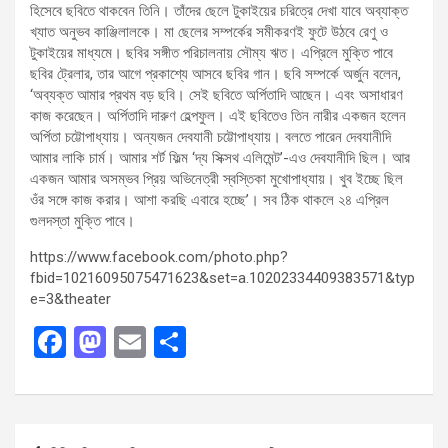
হিসেবে ছবিতে থাকবেন তিনি। তাঁদের ছেলে টুকাইয়ের চরিত্রে দেখা যাবে অব্যাক্ত
খ্যাত অনুভব কাঞ্জিলালকে। মা ছেলের সম্পর্কের সমীকরণই ফুটে উঠবে রেণু ও
টুকাইয়ের মাধ্যমে। ছবির সঙ্গীত পরিচালনায় সৌম্য ঋত। এপ্রিলে মুক্তি পাবে
ছবির ট্রেলার, তার আগে প্রকাশ্যে আসবে ছবির গান। ছবি সম্পর্কে অর্জুন বলেন,
‘অব্যক্ত আমার প্রথম বড় ছবি। সেই ছবিতে অর্পিতাদি আছেন। এবং অসাধারণ
কাজ করেছেন। অর্পিতাদি দারুণ হেল্পফুল। এই ছবিতেও তিন নারীর একজন হলেন
অর্পিতা চট্টোপাধ্যায়। অন্যজন দেবযানী চট্টোপাধ্যায়। বলতে পারেন দেবযানীদি
আমার লাকি চার্ম। আমার শর্ট ফিল্ম ‘দ্য সিক্সথ এলিমেন্ট’-এও দেবযানীদি ছিল। আর
একজন আমার অসম্ভব প্রিয় অভিনেত্রী স্বস্তিকা মুখোপাধ্যায়। খুব ইচ্ছে ছিল
ওঁর সঙ্গে কাজ করার। আশা করছি এবারে হচ্ছে’। সব ঠিক থাকলে ২৪ এপ্রিল
গুলদস্তা মুক্তি পাবে।
https://www.facebook.com/photo.php?
fbid=10216095075471623&set=a.10202334409383571&typ
e=3&theater
F
M
E
S
a
a
m
h
ce
st
ail
ar
b
o
e
Post