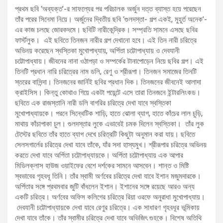
প্রথম ছবি ‘অব্যক্ত’-র সাফল্যের পর পরিচালক অর্জুন দত্ত ব্যাস্ত হয়ে পরেছেন
তাঁর পরের সিনেমা নিয়ে। অর্জুনের দ্বিতীয় ছবি ‘গুলদস্তা- গল্প একই, মুহূর্ত অনেক’-
এর কাজ চলছে জোরকদমে। ছবিটি নারীকেন্দ্রিক। সম্প্রতি সামনে এসছে ছবির
ফার্স্টলুক। এই ছবিতে তিনজন নারীর গল্প দেখানো হবে। এই তিন নারী চরিত্রে
অভিনয় করেছেন স্বস্তিকা মুখোপাধ্যায়, অর্পিতা চট্টোপাধ্যায় ও দেবযানী
চট্টোপাধ্যায়। জীবনের নানা ওঠাপড়া ও সম্পর্কের টানাপোড়েন নিয়ে ছবির গল্প। এই
তিনটি প্রধান নারি চরিত্রের নাম ডলি, রেণু ও শ্রীরূপা। তিনজন সমাজের তিনটি
স্তরের বাসিন্দা। তিনজনের জার্নিই ছবির প্রধান দিক। তিনজনের জীবনেই আলাদা
ক্রাইসিস। কিন্তু কোথাও গিয়ে একটা পয়েন্টে এসে তারা তিনজনে ইন্টারলিংকড।
ছবিতে এক রাজস্তানি নারী ডলি বাগরির চরিত্রে দেখা যাবে স্বস্তিকা
মুখোপাধ্যায়কে। পরনে সিন্থেটিক শাড়ি, হাতে ঝোলা ব্যাগ, হাতে কাঁচের লাল চুড়ি,
মাথায় কাঁচাপাকা চুল। গুলদস্তার লুকে এভাবেই চমক দিলেন স্বস্তিকা। তাঁর লুক
টেস্টের ছবিতে তাঁর হাতে ব্যাগ দেখে চরিত্রটি কিছুটা অনুমান করা যায়। ছবিতে
সেলসগার্লের চরিত্রে দেখা যাবে তাঁকে, যাঁর সদা হাস্যমুখ। শ্রীরূপার চরিত্রে অভিনয়
করতে দেখা যাবে অর্পিতা চট্টোপাধ্যায়কে। অর্পিতা চট্টোপাধ্যায় এক আপার
মিডিলক্লাস হাউজ ওয়াইফের বেশে দর্শকের সামনে আসবেন। শান্ত ও মিষ্টি
স্বভাবের গৃহবধূ তিনি। তাঁর স্বামী অর্ণবের চরিত্রে দেখা যাবে ইশান মজুমদারকে।
অর্পিতার সঙ্গে প্রথমবার জুটি বাঁধলেন ইশান। ইশানের সঙ্গে রয়েছে আরও অন্য
একটি চরিত্র। অর্ণবের অফিস কলিগের চরিত্রে রিয়া ওরফে অনুরাধা মুখোপাধ্যায়।
দেবযানী চট্টোপাধ্যায়কে দেখা যাবে রেণুর চরিত্রে। এক সাধারণ গৃহবধূর ভূমিকায়
দেখা যাবে তাঁকে। তাঁর স্বামীর চরিত্রে দেখা যাবে অভিজিৎ গুহকে। বিশেষ অতিথি