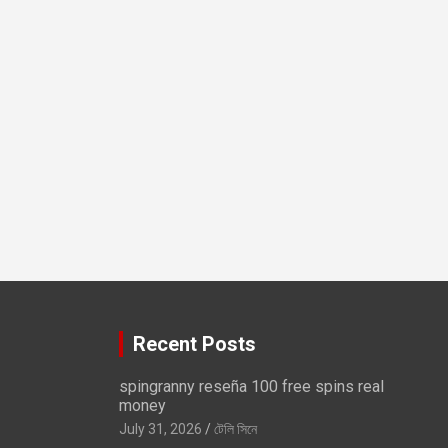
Recent Posts
spingranny reseña 100 free spins real
money
July 31, 2026
টেলি সিনে