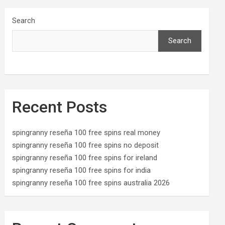
Search
Search
Recent Posts
spingranny reseña 100 free spins real money
spingranny reseña 100 free spins no deposit
spingranny reseña 100 free spins for ireland
spingranny reseña 100 free spins for india
spingranny reseña 100 free spins australia 2026