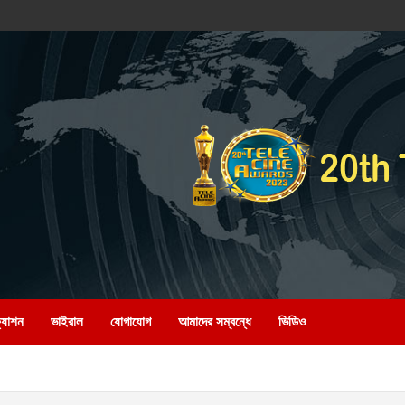
্যাশন
ভাইরাল
যোগাযোগ
আমাদের সম্বন্ধে
ভিডিও