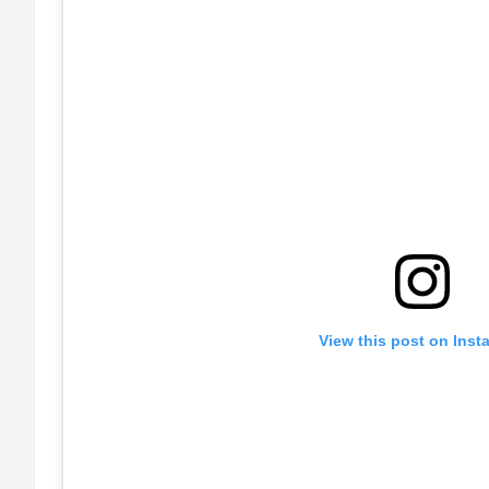
View this post on Inst