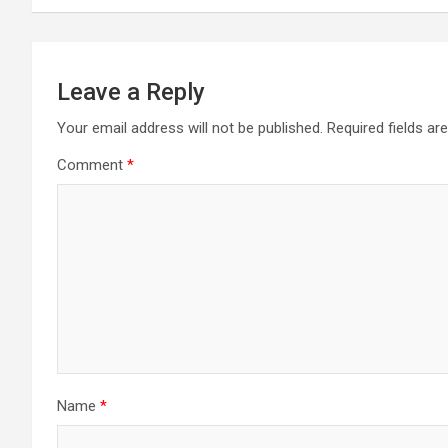
k
n
Leave a Reply
Your email address will not be published.
Required fields a
Comment
*
Name
*