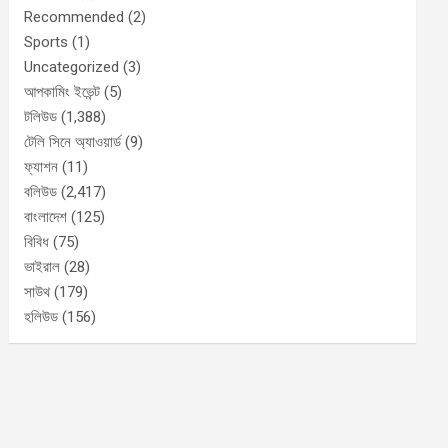
Recommended
(2)
Sports
(1)
Uncategorized
(3)
আপকামিং ইভেন্ট
(5)
টলিউড
(1,388)
টেলি সিনে অ্যাওয়ার্ড
(9)
ফ্যাশন
(11)
বলিউড
(2,417)
বাংলাদেশ
(125)
বিবিধ
(75)
ভাইরাল
(28)
সাউথ
(179)
হলিউড
(156)