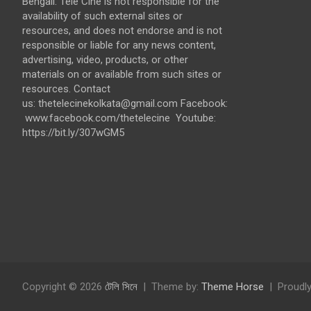
Bengali. Tele Cine is not responsible for the
availability of such external sites or
resources, and does not endorse and is not
responsible or liable for any news content,
advertising, video, products, or other
materials on or available from such sites or
resources. Contact
us: thetelecinekolkata@gmail.com Facebook:
www.facebook.com/thetelecine Youtube:
https://bit.ly/307wGM5
Copyright © 2026
টেলি সিনে
Theme by:
Theme Horse
Proudl