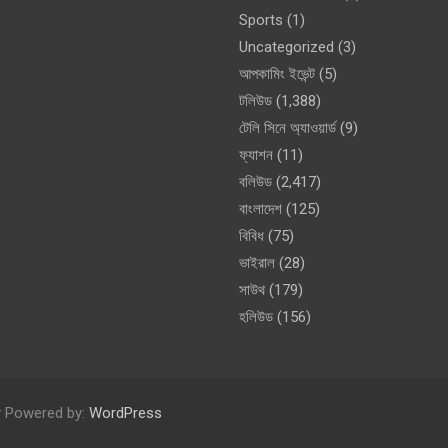
Sports
(1)
Uncategorized
(3)
আপকামিং ইভেন্ট
(5)
টলিউড
(1,388)
টেলি সিনে অ্যাওয়ার্ড
(9)
ফ্যাশন
(11)
বলিউড
(2,417)
বাংলাদেশ
(125)
বিবিধ
(75)
ভাইরাল
(28)
সাউথ
(179)
হলিউড
(156)
y Powered by:
WordPress