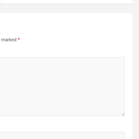
re marked
*