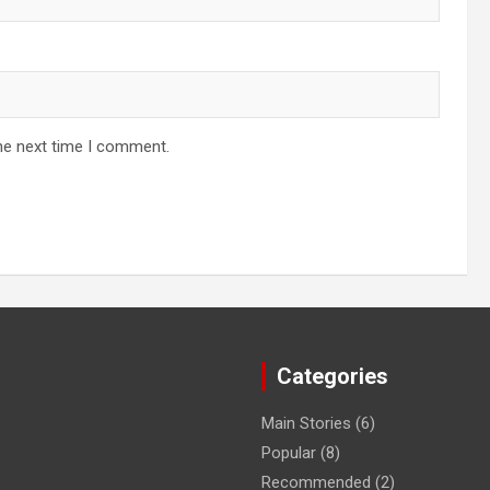
he next time I comment.
Categories
Main Stories
(6)
Popular
(8)
Recommended
(2)