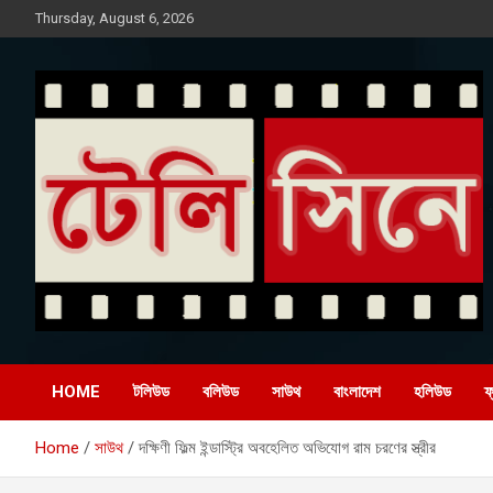
Skip
Thursday, August 6, 2026
to
content
Entertainment News Portal
টেলি সিনে
HOME
টলিউড
বলিউড
সাউথ
বাংলাদেশ
হলিউড
ফ
Home
সাউথ
দক্ষিণী ফিল্ম ইন্ডাস্ট্রি অবহেলিত অভিযোগ রাম চরণের স্ত্রীর