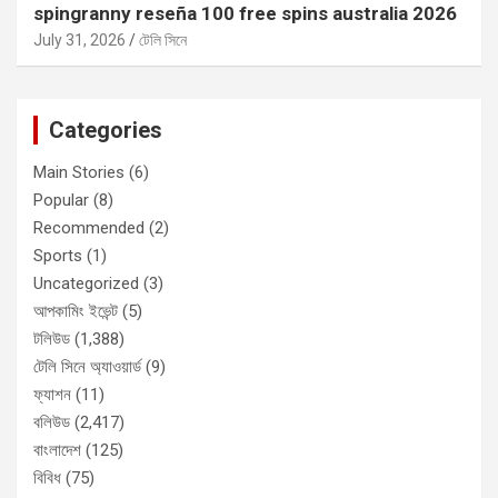
spingranny reseña 100 free spins australia 2026
July 31, 2026
টেলি সিনে
Categories
Main Stories
(6)
Popular
(8)
Recommended
(2)
Sports
(1)
Uncategorized
(3)
আপকামিং ইভেন্ট
(5)
টলিউড
(1,388)
টেলি সিনে অ্যাওয়ার্ড
(9)
ফ্যাশন
(11)
বলিউড
(2,417)
বাংলাদেশ
(125)
বিবিধ
(75)