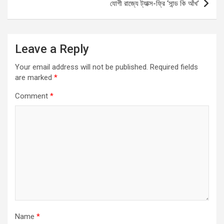
যোগী রাজ্যে ট্যাক্স-ফ্রি ‘সান্ড কি আঁখ’
k
n
Leave a Reply
Your email address will not be published.
Required fields
are marked
*
Comment
*
Name
*