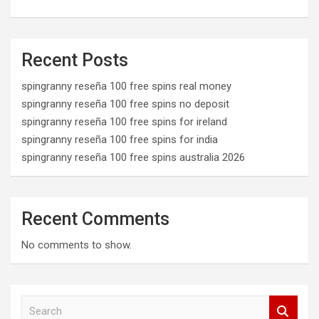
Recent Posts
spingranny reseña 100 free spins real money
spingranny reseña 100 free spins no deposit
spingranny reseña 100 free spins for ireland
spingranny reseña 100 free spins for india
spingranny reseña 100 free spins australia 2026
Recent Comments
No comments to show.
S
e