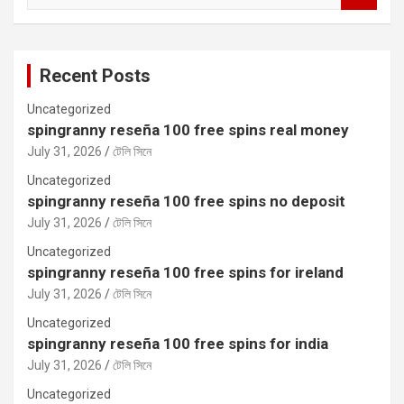
a
r
c
Recent Posts
h
Uncategorized
spingranny reseña 100 free spins real money
July 31, 2026
টেলি সিনে
Uncategorized
spingranny reseña 100 free spins no deposit
July 31, 2026
টেলি সিনে
Uncategorized
spingranny reseña 100 free spins for ireland
July 31, 2026
টেলি সিনে
Uncategorized
spingranny reseña 100 free spins for india
July 31, 2026
টেলি সিনে
Uncategorized