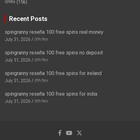
হলিউড
(156)
Recent Posts
spingranny reseña 100 free spins real money
July 31, 2026
টেলি সিনে
spingranny reseña 100 free spins no deposit
July 31, 2026
টেলি সিনে
spingranny reseña 100 free spins for ireland
July 31, 2026
টেলি সিনে
spingranny reseña 100 free spins for india
July 31, 2026
টেলি সিনে