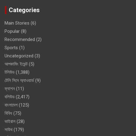
Categories
Main Stories
(6)
Popular
(8)
Recommended
(2)
Sports
(1)
Uncategorized
(3)
আপকামিং ইভেন্ট
(5)
টলিউড
(1,388)
টেলি সিনে অ্যাওয়ার্ড
(9)
ফ্যাশন
(11)
বলিউড
(2,417)
বাংলাদেশ
(125)
বিবিধ
(75)
ভাইরাল
(28)
সাউথ
(179)