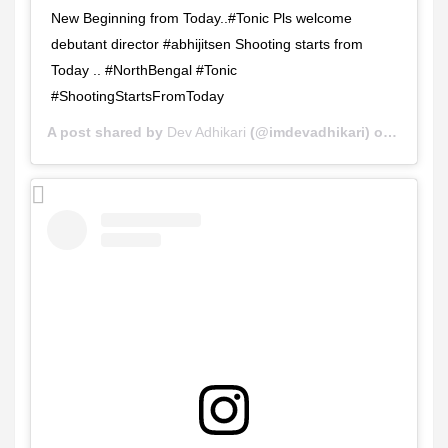
New Beginning from Today..#Tonic Pls welcome
debutant director #abhijitsen Shooting starts from
Today .. #NorthBengal #Tonic
#ShootingStartsFromToday
A post shared by
Dev Adhikari
(@imdevadhikari) on
Nov 14,