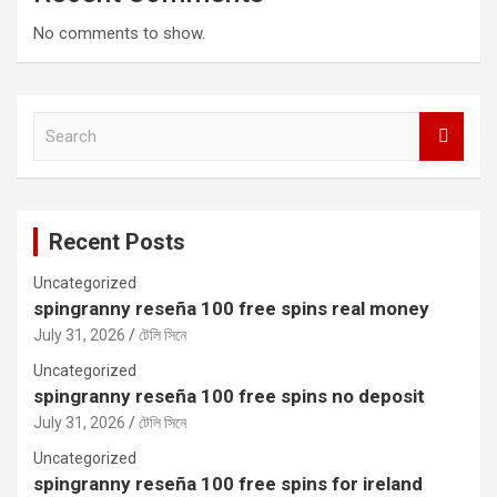
No comments to show.
S
e
a
r
c
Recent Posts
h
Uncategorized
spingranny reseña 100 free spins real money
July 31, 2026
টেলি সিনে
Uncategorized
spingranny reseña 100 free spins no deposit
July 31, 2026
টেলি সিনে
Uncategorized
spingranny reseña 100 free spins for ireland