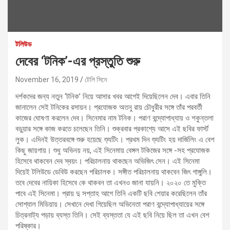
টলিউড
দেবের ‘টনিক’-এর প্রস্তুতি শুরু
November 16, 2019
টেলি সিনে
দর্শকদের জন্য নতুন ‘টনিক’ নিয়ে আসার খবর আগেই দিয়েছিলেন দেব। এবার তিনি
জানালেন সেই টনিকের রসায়ন। প্রযোজক অতনু রায় চৌধুরীর সঙ্গে তাঁর পরবর্তী
কাজের ঘোষণা করলেন দেব। সিনেমার নাম টনিক। পরাণ বন্দ্যোপাধ্যায় ও শকুন্তলা
বড়ুয়ার সঙ্গে কাজ করতে চলেছেন তিনি। শুক্রবার প্রকাশ্যে আসে এই ছবির ফার্স্ট
লুক। এদিনই উত্তরবঙ্গে শুরু হয়েছে শ্যুটিং। প্রথম দিন শ্যুটিং হয় দার্জিলিং এ বেশ
কিছু জায়গায়। শুধু অভিনয় নয়, এই সিনেমায় বেঙ্গল টকিজের সঙ্গে -সহ প্রযোজক
হিসেবে থাকবেন দেব স্বয়ং। পরিচালনায় থাকছেন অভিজিৎ সেন। এই সিনেমা
দিয়েই টলিউডে ডেবিউ করছেন পরিচালক। সঙ্গীত পরিচালনায় থাকবেন জিৎ গাঙ্গুলি।
তবে দেবের নায়িকা হিসেবে কে থাকবন তা এখনও জানা যায়নি। ২০২০ তে মুক্তি
পাবে এই সিনেমা। প্রায় দু সপ্তাহ আগে তিনি একটি ছবি শেয়ার করেছিলেন তাঁর
সোশ্যাল মিডিয়ায়। সেখানে দেখা গিয়েছিল অভিনেতা পরাণ বন্দ্যোপাধ্যায়ের সঙ্গে
চিত্রনাট্য পড়ায় ব্যস্ত তিনি। সেই ব্যস্ততা যে এই ছবি নিয়ে ছিল তা এখন বেশ
পরিষ্কার।