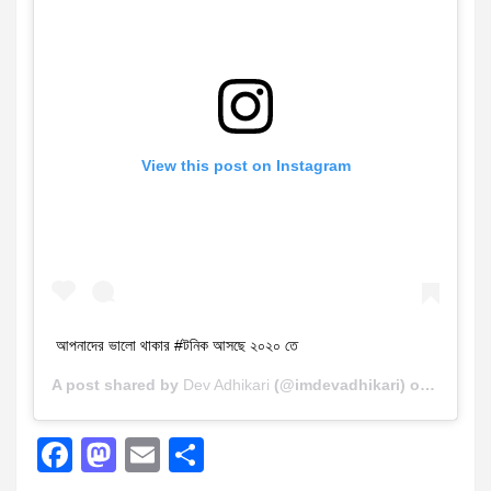
View this post on Instagram
আপনাদের ভালো থাকার #টনিক আসছে ২০২০ তে
A post shared by
Dev Adhikari
(@imdevadhikari) on
Oct 29,
F
M
E
S
a
a
m
h