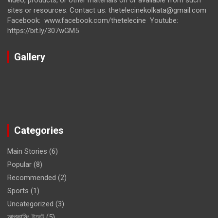
video, products, or other materials on or available from such
sites or resources. Contact us: thetelecinekolkata@gmail.com
Facebook: www.facebook.com/thetelecine Youtube:
https://bit.ly/307wGM5
Gallery
Categories
Main Stories
(6)
Popular
(8)
Recommended
(2)
Sports
(1)
Uncategorized
(3)
আপকামিং ইভেন্ট
(5)