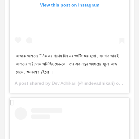
View this post on Instagram
আজকে আমাদের টনিক এর প্রথম দিন এর শ্যুটিং শুরু হলো , স্বাগত জানাই
আমাদের পরিচালক অভিজিৎ সেন-কে , তার এক নতুন অধ্যায়ের সূচনা আজ
থেকে , শুভকামনা রইলো ।
A post shared by
Dev Adhikari
(@imdevadhikari) on
Nov 14,