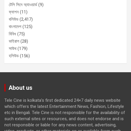
টেলি সিনে অ্যাওয়ার্ড
(9)
ফ্যাশন
(11)
বলিউড
(2,417)
বাংলাদেশ
(125)
বিবিধ
(75)
ভাইরাল
(28)
সাউথ
(179)
হলিউড
(156)
About us
Tele Cine is kolkata’s first dedicated 24×7 daily news website
which offers the latest Entertainment News, Fashion, Lifestyle
etc in Bengali. Tele Cine is not responsible for the availability of
such external sites or resources, and does not endorse and is
not responsible or liable for any news content, advertising,