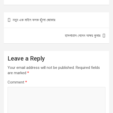
ce
st
ail
ar
b
o
e
Post
নতুন এক মাইল ফলক ছুঁলো জোকার
o
d
navigation
o
o
হাসপাতাল গেলেন অক্ষয় কুমার
k
n
Leave a Reply
Your email address will not be published.
Required fields
are marked
*
Comment
*