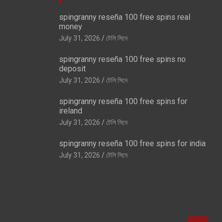
spingranny reseña 100 free spins real
money
July 31, 2026
টেলি সিনে
spingranny reseña 100 free spins no
deposit
July 31, 2026
টেলি সিনে
spingranny reseña 100 free spins for
ireland
July 31, 2026
টেলি সিনে
spingranny reseña 100 free spins for india
July 31, 2026
টেলি সিনে