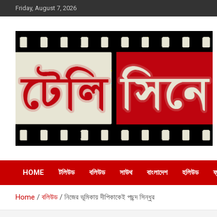
Skip
Friday, August 7, 2026
to
content
Entertainment News Portal
টেলি সিনে
HOME
টলিউড
বলিউড
সাউথ
বাংলাদেশ
হলিউড
ফ
Home
বলিউড
নিজের ভূমিকায় দীপিকাকেই পছন্দ সিন্ধুর