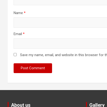
Name
*
Email
*
Save my name, email, and website in this browser for t
About us
Gallery