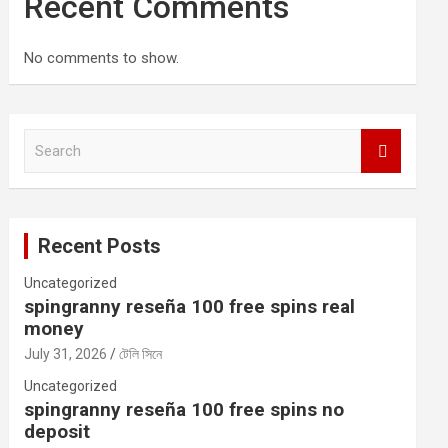
Recent Comments
No comments to show.
S
e
a
r
c
Recent Posts
h
Uncategorized
spingranny reseña 100 free spins real
money
July 31, 2026
টেলি সিনে
Uncategorized
spingranny reseña 100 free spins no
deposit