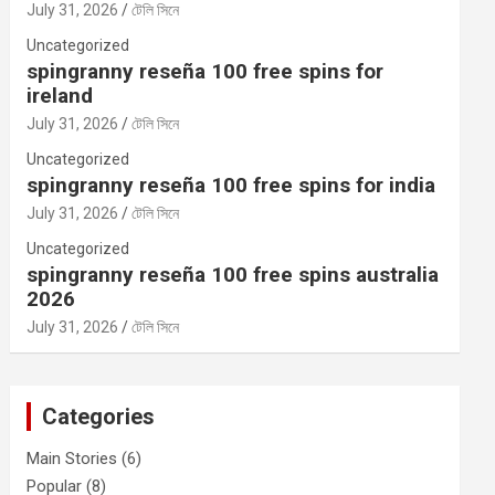
July 31, 2026
টেলি সিনে
Uncategorized
spingranny reseña 100 free spins for
ireland
July 31, 2026
টেলি সিনে
Uncategorized
spingranny reseña 100 free spins for india
July 31, 2026
টেলি সিনে
Uncategorized
spingranny reseña 100 free spins australia
2026
July 31, 2026
টেলি সিনে
Categories
Main Stories
(6)
Popular
(8)