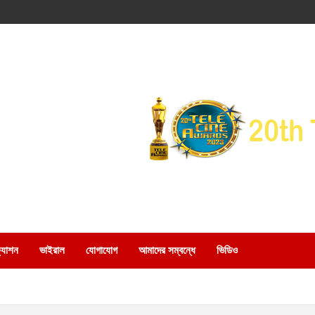
্যাশন
ভাইরাল
যোগাযোগ
আমাদের সম্বন্ধে
ভিডিও