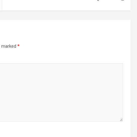
re marked
*