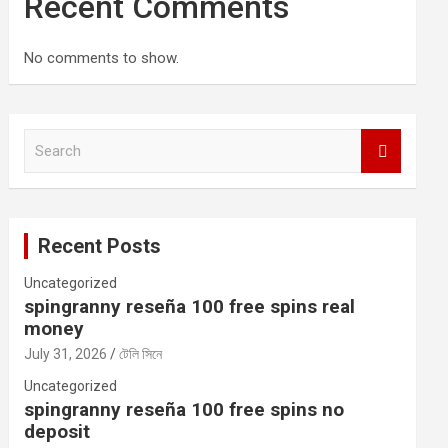
Recent Comments
No comments to show.
S
e
a
r
c
Recent Posts
h
Uncategorized
spingranny reseña 100 free spins real
money
July 31, 2026
টেলি সিনে
Uncategorized
spingranny reseña 100 free spins no
deposit