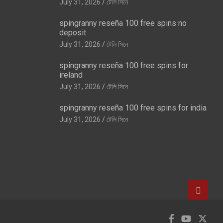
July 31, 2026
টেলি সিনে
spingranny reseña 100 free spins no
deposit
July 31, 2026
টেলি সিনে
spingranny reseña 100 free spins for
ireland
July 31, 2026
টেলি সিনে
spingranny reseña 100 free spins for india
July 31, 2026
টেলি সিনে