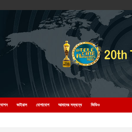
্যাশন
ভাইরাল
যোগাযোগ
আমাদের সম্বন্ধে
ভিডিও