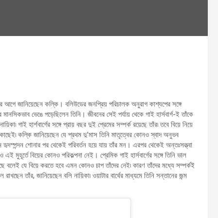
 এর আগে জানিয়েছেন কল্কি। বলিউডের জনপ্রিয় পরিচালক অনুরাগ কাশ্যপের সঙ্গে
ের পর মানসিকভাব ভেঙে পড়েছিলেন তিনি। জীবনের সেই পর্যায় থেকে গাই হার্সবার্গ-ই তাঁকে
 গাই হার্শবার্গের সঙ্গে প্রায় বছর দুই প্রেমের সম্পর্ক রয়েছে তাঁর৷ তবে বিয়ে নিয়ে
কাছেই৷ কল্কি জানিয়েছেন যে প্রথম দু’মাস তিনি মাতৃত্বের কোনও স্বাদ অনুভব
ম হৃদস্পন্দন শোনার পর থেকেই পরিবর্তন হয়ে যায় তাঁর মন। এরপর থেকেই অন্তঃসত্ত্বা
মুহূর্তে বিয়ের কোনও পরিকল্পনা নেই। প্রেমিক গাই হার্সবার্গের সঙ্গে তিনি ভাল
ছে বলেই যে বিয়ে করতে হবে এমন কোনও চাপ তাঁদের নেই৷ কারণ তাঁদের মধ্যে সম্পর্কই
ল রাখছেন তাঁর, জানিয়েছেন বলি নায়িকা৷ ওয়াটার বার্থের মাধ্যমে তিনি সন্তানের জন্ম