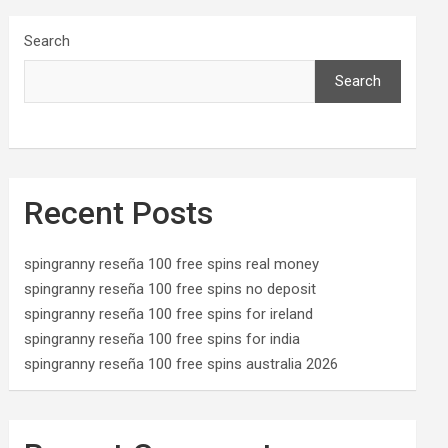
Search
Search
Recent Posts
spingranny reseña 100 free spins real money
spingranny reseña 100 free spins no deposit
spingranny reseña 100 free spins for ireland
spingranny reseña 100 free spins for india
spingranny reseña 100 free spins australia 2026