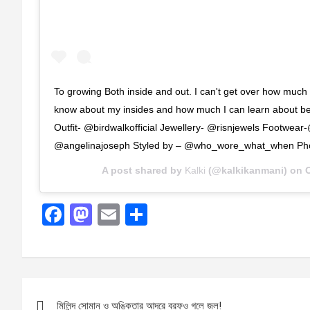
To growing Both inside and out. I can't get over how much th
know about my insides and how much I can learn about be
Outfit- @birdwalkofficial Jewellery- @risnjewels Footwea
@angelinajoseph Styled by – @who_wore_what_when Ph
A post shared by
Kalki
(@kalkikanmani) on
F
M
E
S
a
a
m
h
ce
st
ail
ar
b
o
e
Post
o
d
মিলিন্দ সোমান ও অঙ্কিতার আদরে বরফও গলে জল!