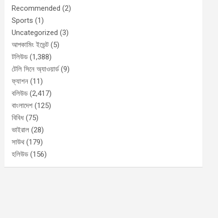
Recommended
(2)
Sports
(1)
Uncategorized
(3)
আপকামিং ইভেন্ট
(5)
টলিউড
(1,388)
টেলি সিনে অ্যাওয়ার্ড
(9)
ফ্যাশন
(11)
বলিউড
(2,417)
বাংলাদেশ
(125)
বিবিধ
(75)
ভাইরাল
(28)
সাউথ
(179)
হলিউড
(156)