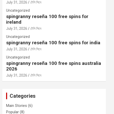
July 31, 2026
টেলি সিনে
Uncategorized
spingranny reseña 100 free spins for
ireland
July 31, 2026
টেলি সিনে
Uncategorized
spingranny reseña 100 free spins for india
July 31, 2026
টেলি সিনে
Uncategorized
spingranny reseña 100 free spins australia
2026
July 31, 2026
টেলি সিনে
Categories
Main Stories
(6)
Popular
(8)