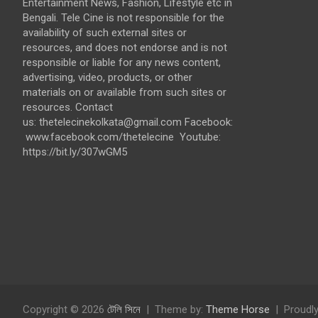
Entertainment News, Fashion, Lifestyle etc in
Bengali. Tele Cine is not responsible for the
availability of such external sites or
resources, and does not endorse and is not
responsible or liable for any news content,
advertising, video, products, or other
materials on or available from such sites or
resources. Contact
us: thetelecinekolkata@gmail.com Facebook:
www.facebook.com/thetelecine Youtube:
https://bit.ly/307wGM5
Copyright © 2026
টেলি সিনে
Theme by:
Theme Horse
Proudl