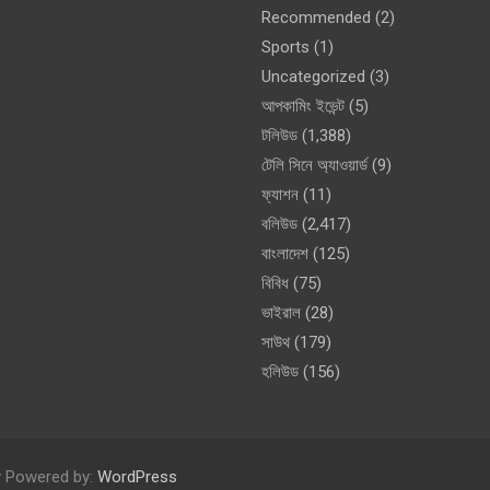
Recommended
(2)
Sports
(1)
Uncategorized
(3)
আপকামিং ইভেন্ট
(5)
টলিউড
(1,388)
টেলি সিনে অ্যাওয়ার্ড
(9)
ফ্যাশন
(11)
বলিউড
(2,417)
বাংলাদেশ
(125)
বিবিধ
(75)
ভাইরাল
(28)
সাউথ
(179)
হলিউড
(156)
y Powered by:
WordPress