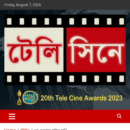
Skip
Friday, August 7, 2026
to
content
Entertainment News Portal
টেলি সিনে