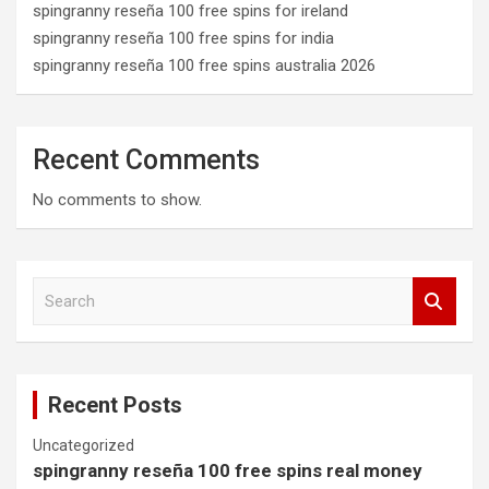
spingranny reseña 100 free spins for ireland
spingranny reseña 100 free spins for india
spingranny reseña 100 free spins australia 2026
Recent Comments
No comments to show.
S
e
a
r
c
Recent Posts
h
Uncategorized
spingranny reseña 100 free spins real money