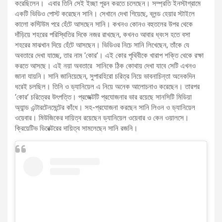
করেছিলেন। এবার তিনি সেই ইচ্ছা পূরন করতে চলেছেন। সম্প্রতি ইনস্টাগ্রামে
একটি ভিডিও পোস্ট করেছেন সানি। সেখানে দেখা গিয়েছে, ব্লন্ড হেয়ার স্টাইলে
কালো কস্টিউম পরে হেঁটে আসছেন সানি। কখনও কোনও বহুতলের উপর থেকে
দাঁড়িয়ে শহরের পরিস্থিতির দিকে নজর রাখছেন, কখনও আবার ধ্বংস হতে বসা
শহরের মাঝখান দিয়ে হেঁটে আসছেন। ভিডিওর নিচে সানি লিখেছেন, তাঁকে যে
অবতারে দেখা যাচ্ছে, তার নাম ‘কোর’। এই কোর পৃথিবীকে খারাপ শক্তি থেকে রক্ষা
করতে আসছে। এই নয়া অবতারে সানিকে ঠিক কোথায় দেখা যাবে সেটি এখনও
জানা যায়নি। সানি জানিয়েছেন, সুপারহিরো চরিত্র নিয়ে ভাবনাচিন্তা অনেকদিন
ধরেই চলছিল। তিনি ও ড্যানিয়েল এ নিয়ে অনেক আলোচনাও করেছেন। তারপর
‘কোর’ চরিত্রের উৎপত্তি। প্রজেক্টটি প্রযোজনার ভার রয়েছে সানসিটি মিডিয়া
অ্যান্ড এন্টারটেনমেন্টের কাঁধে। সহ-প্রযোজনা করছেন সানি লিওন ও ড্যানিয়েল
ওয়েবার। মিউজিকের দায়িত্ব রয়েছেন ড্যানিয়েল ওয়েবার ও কেন ওয়ালসে।
ক্রিয়েটিভ ডিরেক্টরের দায়িত্ব সামলেছেন সানি রজনি।