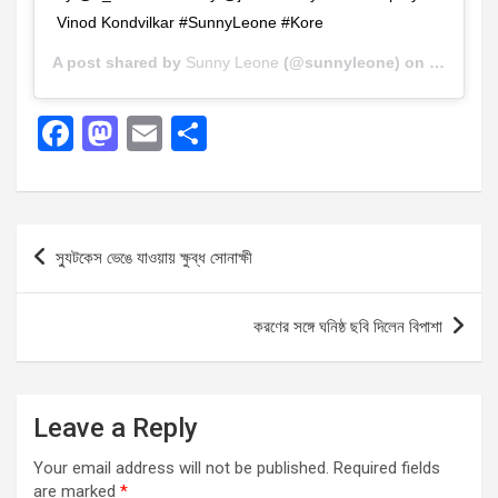
Vinod Kondvilkar #SunnyLeone #Kore
A post shared by
Sunny Leone
(@sunnyleone) on
Nov 4, 2
F
M
E
S
a
a
m
h
ce
st
ail
ar
b
o
e
Post
স্যুটকেস ভেঙে যাওয়ায় ক্ষুব্ধ সোনাক্ষী
o
d
navigation
o
o
করণের সঙ্গে ঘনিষ্ঠ ছবি দিলেন বিপাশা
k
n
Leave a Reply
Your email address will not be published.
Required fields
are marked
*