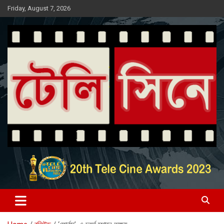
Skip
Friday, August 7, 2026
to
content
Entertainment News Portal
টেলি সিনে