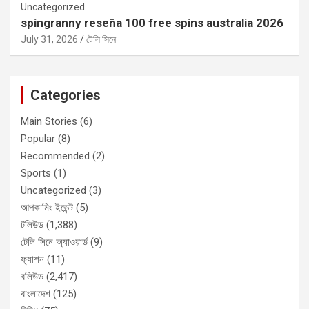
Uncategorized
spingranny reseña 100 free spins australia 2026
July 31, 2026
টেলি সিনে
Categories
Main Stories
(6)
Popular
(8)
Recommended
(2)
Sports
(1)
Uncategorized
(3)
আপকামিং ইভেন্ট
(5)
টলিউড
(1,388)
টেলি সিনে অ্যাওয়ার্ড
(9)
ফ্যাশন
(11)
বলিউড
(2,417)
বাংলাদেশ
(125)