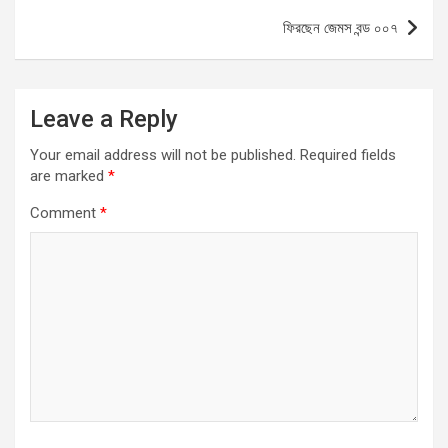
o
o
ফিরছেন জেমস বন্ড ০০৭
k
n
Leave a Reply
Your email address will not be published.
Required fields
are marked
*
Comment
*