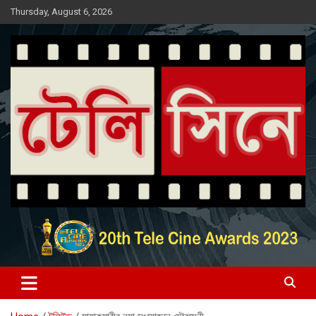
Skip
Thursday, August 6, 2026
to
content
Entertainment News Portal
টেলি সিনে