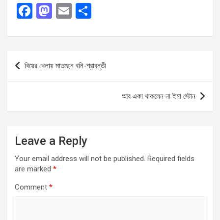
F
M
E
S
a
a
m
h
ce
st
ail
ar
b
o
e
Post
বিয়ের খেলায় মাতছেন বনি-শ্রাবন্তী
o
d
navigation
o
o
আর একা থাকলেন না ইমা স্টোন
k
n
Leave a Reply
Your email address will not be published.
Required fields
are marked
*
Comment
*