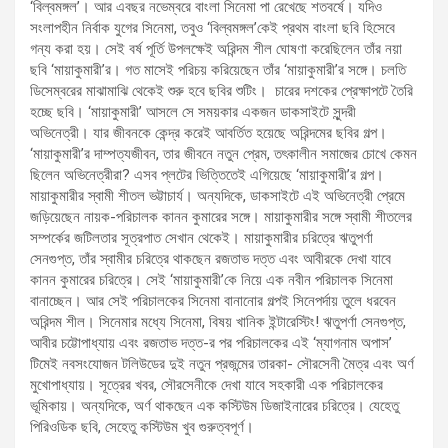
‘বিল্বমঙ্গল’। আর এবছর নভেম্বরে বাংলা সিনেমা পা রেখেছে শতবর্ষে। যদিও
সংলাপহীন নির্বাক যুগের সিনেমা, তবুও ‘বিল্বমঙ্গল’কেই প্রথম বাংলা ছবি হিসেবে
গন্য করা হয়। সেই বর্ষ পূর্তি উপলক্ষেই অরিন্দম শীল ঘোষণা করেছিলেন তাঁর নয়া
ছবি ‘মায়াকুমারী’র। গত মাসেই পরিচয় করিয়েছেন তাঁর ‘মায়াকুমারী’র সঙ্গে। চলতি
ডিসেম্বরের মাঝামাঝি থেকেই শুরু হবে ছবির শুটিং। চারের দশকের প্রেক্ষাপটে তৈরি
হচ্ছে ছবি। ‘মায়াকুমারী’ আসলে সে সময়কার একজন ডাকসাইটে সুন্দরী
অভিনেত্রী। যার জীবনকে কেন্দ্র করেই আবর্তিত হয়েছে অরিন্দমের ছবির গল্প।
‘মায়াকুমারী’র দাম্পত্যজীবন, তার জীবনে নতুন প্রেম, তৎকালীন সমাজের চোখে কেমন
ছিলেন অভিনেত্রীরা? এসব প্লটের ভিত্তিতেই এগিয়েছে ‘মায়াকুমারী’র গল্প।
মায়াকুমারীর স্বামী শীতল ভট্টাচার্য। অন্যদিকে, ডাকসাইটে এই অভিনেত্রী প্রেমে
জড়িয়েছেন নায়ক-পরিচালক কানন কুমারের সঙ্গে। মায়াকুমারীর সঙ্গে স্বামী শীতলের
সম্পর্কের জটিলতার সূত্রপাত সেখান থেকেই। মায়াকুমারীর চরিত্রে ঋতুপর্ণা
সেনগুপ্ত, তাঁর স্বামীর চরিত্রে থাকছেন রজতাভ দত্ত এবং আবীরকে দেখা যাবে
কানন কুমারের চরিত্রে। সেই ‘মায়াকুমারী’কে নিয়ে এক নবীন পরিচালক সিনেমা
বানাচ্ছেন। আর সেই পরিচালকের সিনেমা বানানোর গল্পই সিনেপর্দায় তুলে ধরবেন
অরিন্দম শীল। সিনেমার মধ্যে সিনেমা, বিষয় খানিক ইন্টারেস্টিং! ঋতুপর্ণা সেনগুপ্ত,
আবীর চট্টোপাধ্যায় এবং রজতাভ দত্ত-র পর পরিচালকের এই ‘ম্যাগনাম অপাস’
টিমেই নবসংযোজন টলিউডের দুই নতুন প্রজন্মের তারকা- সৌরসেনী মৈত্র এবং অর্ণ
মুখোপাধ্যায়। সূত্রের খবর, সৌরসেনীকে দেখা যাবে সহকারী এক পরিচালকের
ভূমিকায়। অন্যদিকে, অর্ণ থাকছেন এক কস্টিউম ডিজাইনারের চরিত্রে। যেহেতু
পিরিওডিক ছবি, সেহেতু কস্টিউম খুব গুরুত্বপূর্ণ।