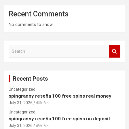
Recent Comments
No comments to show.
S
e
a
r
c
Recent Posts
h
Uncategorized
spingranny reseña 100 free spins real money
July 31, 2026
টেলি সিনে
Uncategorized
spingranny reseña 100 free spins no deposit
July 31, 2026
টেলি সিনে