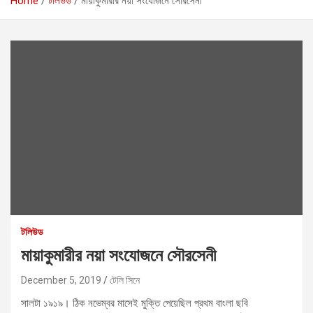
Home
টলিউড
মায়াকুমারীর নয়া সংযোজনে সৌরসেনী
টলিউড
মায়াকুমারীর নয়া সংযোজনে সৌরসেনী
December 5, 2019
টেলি সিনে
সালটা ১৯১৯। ঠিক নভেম্বর মাসেই মুক্তি পেয়েছিল প্রথম বাংলা ছবি