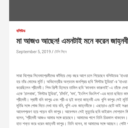
বলিউড
মা আজও আছেন! এমনটাই মনে করেন জাহ্নব
September 5, 2019
টেলি সিনে
সারা বিশ্বের সিনেমাপ্রেমীদের কাঁদিয়ে দেড় বছর আগে চলে গিয়েছেন বলিউডের ‘হাওয়া 
হয় তাঁর মোমের মূর্তি। অভিনেত্রীর অন্যতম জনপ্রিয় ছবি ‘মিস্টার ইন্ডিয়া’-র ‘হাওয়
করেছিলেন শ্রীদেবী। শিশু শিল্পী হিসেবে তামিল ছবি ‘কানদান কারুনাই’-এ তাঁকে 
একে ‘চালবাজ’, ‘মিস্টার ইন্ডিয়া’, ‘চাঁদনি’, ‘মম’, ‘ইংলিশ ভিংলিশ’-এর মতো ছবিত
শ্রীদেবী। স্বামী বনি কাপুর এবং শ্রী-র দুই কন্যা জাহ্নবী এবং খুশি কাপুর সেই ম
মূর্তির সঙ্গে পোজ দিতে দেখা যায় বনি, খুশি এবং জাহ্নবীকে। এছাড়াও ছোট ভাই সঞ্জয
আবেগপ্রবণ হয়ে পড়েন বনি কাপুর। আবেগঘন সেই মুহূর্তের ছবি ভাইরাল সোশ্যাল 
বলেন, ‘শ্রীদেবী আজও আমার সঙ্গে রয়েছেন। আমাদের পাশে তিনি চিরকাল থাকবেন। 
হাত শক্ত করে ধরেন জাহ্নবী কাপুর। তিনি বলেন, মা আমাদের সঙ্গে আছেন। গোটা 