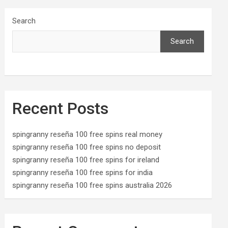
Search
Search
Recent Posts
spingranny reseña 100 free spins real money
spingranny reseña 100 free spins no deposit
spingranny reseña 100 free spins for ireland
spingranny reseña 100 free spins for india
spingranny reseña 100 free spins australia 2026