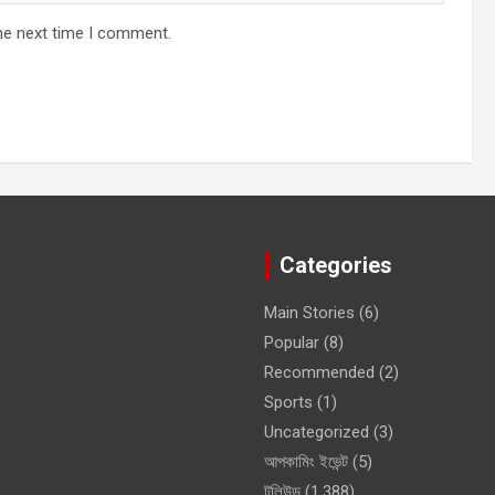
he next time I comment.
Categories
Main Stories
(6)
Popular
(8)
Recommended
(2)
Sports
(1)
Uncategorized
(3)
আপকামিং ইভেন্ট
(5)
টলিউড
(1,388)