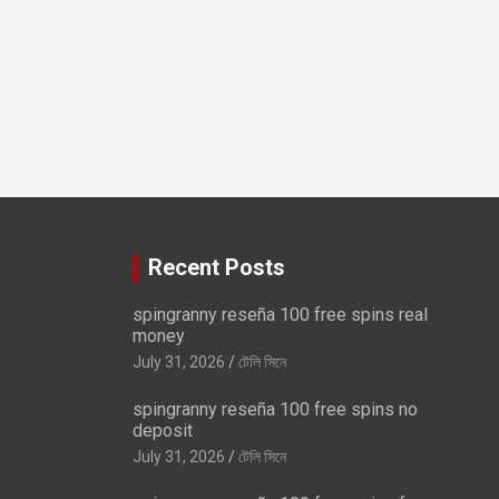
Recent Posts
spingranny reseña 100 free spins real
money
July 31, 2026
টেলি সিনে
spingranny reseña 100 free spins no
deposit
July 31, 2026
টেলি সিনে