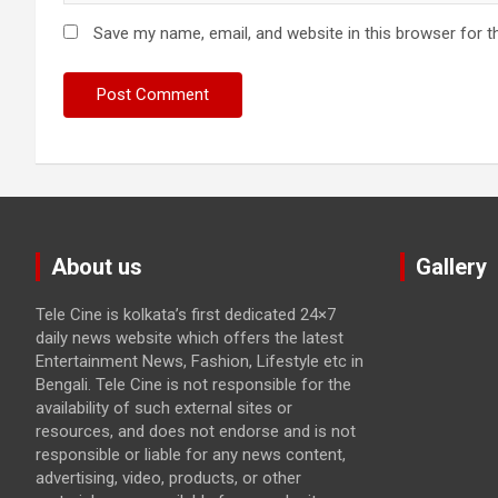
Save my name, email, and website in this browser for t
About us
Gallery
Tele Cine is kolkata’s first dedicated 24×7
daily news website which offers the latest
Entertainment News, Fashion, Lifestyle etc in
Bengali. Tele Cine is not responsible for the
availability of such external sites or
resources, and does not endorse and is not
responsible or liable for any news content,
advertising, video, products, or other