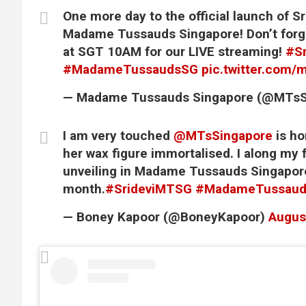
One more day to the official launch of Sri
Madame Tussauds Singapore! Don’t forge
at SGT 10AM for our LIVE streaming!
#Sr
#MadameTussaudsSG
pic.twitter.com
— Madame Tussauds Singapore (@MTsS
I am very touched
@MTsSingapore
is h
her wax figure immortalised. I along my f
unveiling in Madame Tussauds Singapore
month.
#SrideviMTSG
#MadameTussau
— Boney Kapoor (@BoneyKapoor)
Augus