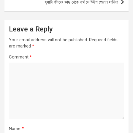
হ্যারি পটারের কাছ থেকে বার্থ ডে উইশ পেলেন সানিয়া
k
n
Leave a Reply
Your email address will not be published.
Required fields
are marked
*
Comment
*
Name
*