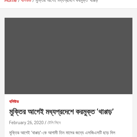
Home
বলিউড
মুক্তির আগেই মধ্যপ্রদেশে করমুক্ত ‘থাপ্পড়’
বলিউড
মুক্তির আগেই মধ্যপ্রদেশে করমুক্ত ‘থাপ্পড়’
February 26, 2020
টেলি সিনে
মুক্তির আগেই ‘থাপ্পড়’-কে আগামী তিন মাসের জন্যে এসজিএসটি ছাড় দিল