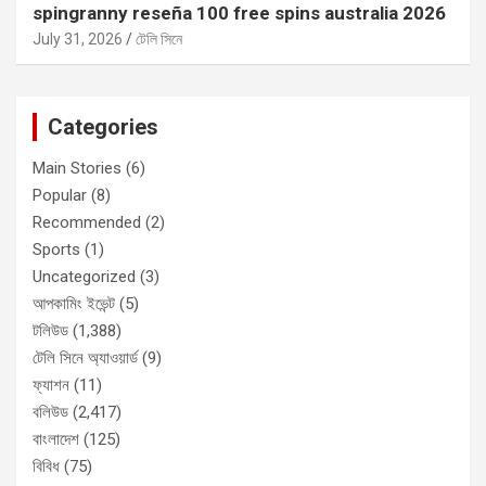
spingranny reseña 100 free spins australia 2026
July 31, 2026
টেলি সিনে
Categories
Main Stories
(6)
Popular
(8)
Recommended
(2)
Sports
(1)
Uncategorized
(3)
আপকামিং ইভেন্ট
(5)
টলিউড
(1,388)
টেলি সিনে অ্যাওয়ার্ড
(9)
ফ্যাশন
(11)
বলিউড
(2,417)
বাংলাদেশ
(125)
বিবিধ
(75)