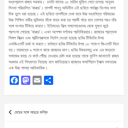
মধ্যপ্রদেশ রাজ্য সরকার। চলতি মাসের ২৮ তারিখ মুক্তি পেতে চলেছে অনুভব
সিনহা পরিচালিত ‘থাপ্পড়’। তাপসী পান্নু অভিনীত এই ছবিতে গার্হস্থ্য হিংসার নানা
দিক তুলে ধরা হয়েছে। এই ছবিতে তাপসীকে দেখা যাবে উচ্চ মধ্যবিত্ত পরিবারের
উচ্চ শিক্ষিত নারীর ভূমিকায় যাঁকে বাধ্য করা হয় স্বামী গায়ে হাত তোলার পরও তাঁর
সঙ্গে সংসার টিকিয়ে রাখতে। ইতিমধ্যে ফিল্ম সমালোচকদের থেকে মুক্ত কন্ঠে
প্রশংসা পেয়েছে ‘থাপ্পড়’। এখন অপেক্ষা দর্শকের প্রতিক্রিয়ার। রাজ্যের প্রত্যেক
সিঙ্গল স্ক্রিন এবং মাল্টিপ্লেক্সকে নির্দেশ দেওয়া হয়েছে ছবির টিকিটের উপর
এসজিএসটি চার্জ না করতে। বর্তমানে ছবির টিকিটের উপর ১৮ শতাংশ জিএসটি দিতে
হয়। তারমধ্যে ৯ শতাংশ থাকে রাজ্যের ভাগ। ছবির বিষয়বস্তু এবং এর মাধ্যমে
সমাজের কাছে যে বার্তা পৌঁছে দেওয়ার চেষ্টা করা হয়েছে তাকে কুর্নিশ জানাতেই রাজ্য
সরকার এই সিদ্ধান্ত নিয়েছে বলে জানিয়েছেন রাজ্যের কমার্শিয়াল ট্যাক্স দফতরের
এক উচ্চ পদস্থ আধিকারিক।
F
M
E
S
a
a
m
h
ce
st
ail
ar
b
o
e
Post
মেয়ের সঙ্গে আদুরে কল্কি
o
d
navigation
o
o