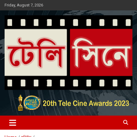
Skip
Friday, August 7, 2026
to
content
Entertainment News Portal
টেলি সিনে