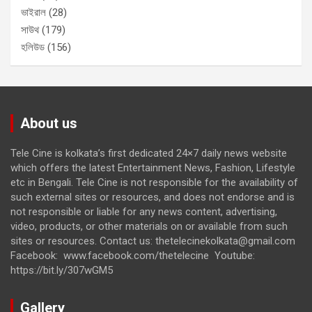
ভাইরাল
(28)
সাউথ
(179)
হলিউড
(156)
About us
Tele Cine is kolkata’s first dedicated 24×7 daily news website
which offers the latest Entertainment News, Fashion, Lifestyle
etc in Bengali. Tele Cine is not responsible for the availability of
such external sites or resources, and does not endorse and is
not responsible or liable for any news content, advertising,
video, products, or other materials on or available from such
sites or resources. Contact us: thetelecinekolkata@gmail.com
Facebook: www.facebook.com/thetelecine Youtube:
https://bit.ly/307wGM5
Gallery