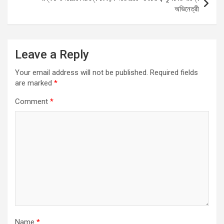
k
n
অভিনেত্রী
Leave a Reply
Your email address will not be published.
Required fields
are marked
*
Comment
*
Name
*