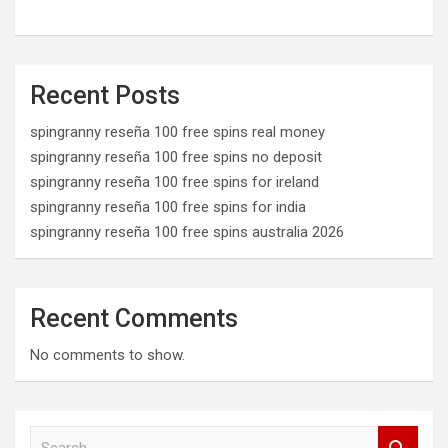
Recent Posts
spingranny reseña 100 free spins real money
spingranny reseña 100 free spins no deposit
spingranny reseña 100 free spins for ireland
spingranny reseña 100 free spins for india
spingranny reseña 100 free spins australia 2026
Recent Comments
No comments to show.
S