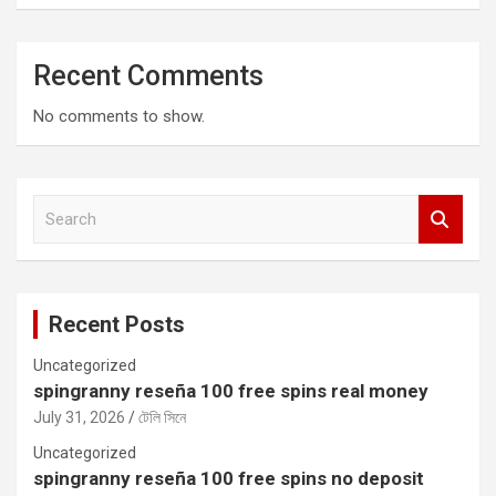
Recent Comments
No comments to show.
S
e
a
r
c
Recent Posts
h
Uncategorized
spingranny reseña 100 free spins real money
July 31, 2026
টেলি সিনে
Uncategorized
spingranny reseña 100 free spins no deposit