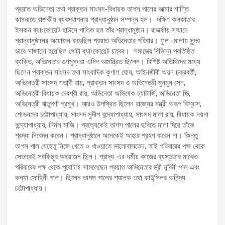
প্রয়াত অভিনেতা তথা প্রাক্তন সাংসদ-বিধায়ক তাপস পালের আত্মার শান্তি
কামনাতে রাজকীয় ব্যবস্থাপনায় শ্রাদ্ধানুষ্ঠান সম্পন্ন হল। দক্ষিণ কলকাতার
ইসকন ব্যাংকোয়েট হাউসে পালিত হল তাঁর শ্রাদ্ধানুষ্ঠান। রাজকীয় সম্মানে
শ্রাদ্ধানুষ্ঠানের অয়োজন করেছিল প্রয়াত অভিনেতার পরিবার। ফুল -মালায় সুন্দর
ভাবে সাজানো হয়েছিল গোটা ব্যাংকোয়েট চত্বর। সমাজের বিভিন্ন প্রতিষ্ঠিত
ব্যক্তি, অভিনেতার গুণমুগ্ধরা এদিন আমন্ত্রিত ছিলেন। বিশিষ্ট অতিথিদের মধ্যে
ছিলেন প্রাক্তন সাংসদ তথা সাংবাদিক কুণাল ঘোষ, আইনজীবী অয়ন চক্রবর্তী,
অভিনেত্রী সাংসদ শতাব্দী রায়, প্রাক্তন সাংসদ ও অভিনেত্রী মুনমুন সেন,
অভিনেত্রী বিধায়ক দেবশ্রী রায়, অভিনেতা অভিষেক চ্যাটার্জি, অভিনেতা জিত্‍,
অভিনেত্রী ঋতুপর্ণা প্রমুখ। আরও উপস্থিত ছিলেন রাজ্যের মন্ত্রী অরূপ বিশ্বাস,
শোভনদেব চট্টোপাধ্যায়, সাংসদ সুদীপ বন্দ্যোপাধ্যায়, সাংসদ মালা রায়, বিধায়ক নয়না
বন্দ্যোপাধ্যায়, নির্মল মাজি। প্রত্যেকেই তাপস পালের ছবিতে মালা দিয়ে তাঁকে
শ্রদ্ধা নিবেদন করেন। শ্রাদ্ধানুষ্ঠানে অনেকেই আহার গ্রহণ করেন না। কিন্তু
তাপস পাল যেহেতু নিজে খেতে ও খাওয়াতে ভালোবাসতেন, তাই পরিবারের পক্ষ থেকে
সেভাবেই সবকিছুর আয়োজন ছিল। শ্রাদ্ধ-এর ধর্মীয় কাজের ব্যস্ততার মাঝেও
পরিবারের পক্ষ থেকে পুরোটাই সামলেছেন প্রয়াত অভিনেতার স্ত্রী নন্দিনী পাল এবং
কন্যা সোহিনী পাল। ছিলেন তাপস পালের শ্যালক তথা কাউন্সিলর অনিন্দ্য
চট্টোপাধ্যায়।