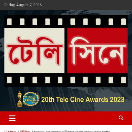
Skip
Friday, August 7, 2026
to
content
Entertainment News Portal
টেলি সিনে