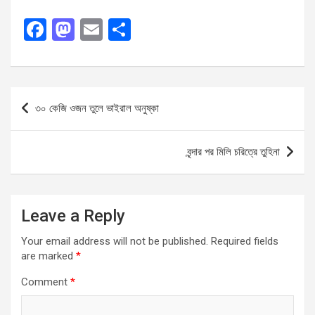
F
M
E
S
a
a
m
h
ce
st
ail
ar
b
o
e
Post
৩০ কেজি ওজন তুলে ভাইরাল অনুষ্কা
o
d
navigation
o
o
বৃন্দার পর মিলি চরিত্রে তুহিনা
k
n
Leave a Reply
Your email address will not be published.
Required fields
are marked
*
Comment
*