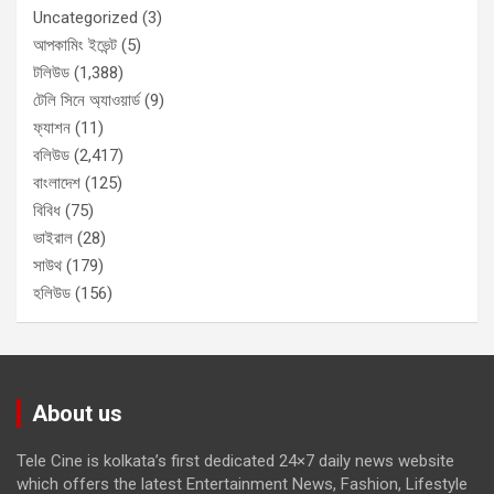
Uncategorized
(3)
আপকামিং ইভেন্ট
(5)
টলিউড
(1,388)
টেলি সিনে অ্যাওয়ার্ড
(9)
ফ্যাশন
(11)
বলিউড
(2,417)
বাংলাদেশ
(125)
বিবিধ
(75)
ভাইরাল
(28)
সাউথ
(179)
হলিউড
(156)
About us
Tele Cine is kolkata’s first dedicated 24×7 daily news website
which offers the latest Entertainment News, Fashion, Lifestyle