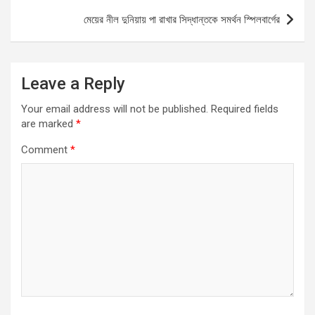
o
o
মেয়ের নীল দুনিয়ায় পা রাখার সিদ্ধান্তকে সমর্থন স্পিলবার্গের
k
n
Leave a Reply
Your email address will not be published.
Required fields
are marked
*
Comment
*