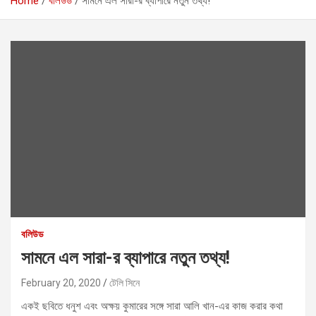
Home
বলিউড
সামনে এল সারা-র ব্যাপারে নতুন তথ্য!
বলিউড
সামনে এল সারা-র ব্যাপারে নতুন তথ্য!
February 20, 2020
টেলি সিনে
একই ছবিতে ধনুশ এবং অক্ষয় কুমারের সঙ্গে সারা আলি খান-এর কাজ করার কথা