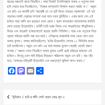
বছরের শুরুতেই জানা গিয়েছিল। সারা নিজেই ইনস্টাগ্রামে অক্ষয় ও ধনুশের সঙ্গে
ছবি শেয়ার করে লিখেছিলেন, ‘ নিজের ভাগ্যকেই বিশ্বাস করতে পারছি না।’ আনন্দ
এল রাই-এর আগামী ছবি ‘আতরঙ্গী রে’-তে দুটি ভিন্ন সময়ের প্রেক্ষাপটে এই দুই
নায়কের সঙ্গেই প্রেমের সম্পর্কে দেখা যাবে নবাব নন্দিনীকে। এবার জানা গেল এই
ছবিতে সারা আলি খান রয়েছেন ডবল রোলে। ক্রস কালচারাল ভালোবাসার কাহিনি
বোনা হয়েছে চিত্রনাট্যে। ছবিটি তৈরি হচ্ছে বিহার এবং মাদুরাইয়ের পটভূমিকায়।
বিহার এবং মাদুরাই দু’জায়গাতেই রয়েছে শ্যুটিং শিডিউল। সারা এবং ধনুশকে নিয়ে
প্রথম পর্যায়ের শ্যুটিং শুরু হবে মার্চে। এপ্রিলের মাঝামাঝি সময় থেকে যোগ দেবে
অক্ষয় কুমার। অক্ষয় জানিয়েছিলেন, ‘ছবির চিত্রনাট্য শোনার ১০ মিনিটের মধ্যে
হ্যাঁ বলেছিলাম। আনন্দ এল রাই-এর সঙ্গে কাজের সুযোগ পেয়েছি ভেবেই দারুণ
লাগছে।’ শুরুতে শোনা গিয়েছিল অক্ষয় কুমার একটি ছোট্ট চরিত্রে থাকবেন এই
ছবিতে। কিন্তু এমন দাবি উড়িয়ে দিয়েছেন পরিচালক আনন্দ এল রাই। বরং তাঁর
মতে, ‘অক্ষয়ের চরিত্রটি চিত্রনাট্য এক গুরুত্বপূর্ণ ভূমিকা পালন করবে।’
F
M
E
S
a
a
m
h
ce
st
ail
ar
b
o
e
Post
‘ইন্ডিয়ান ২’ ছবি-র শুটিং সেটে ক্রেন ভেঙে মৃত ৩
o
d
navigation