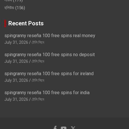
সাউথ
(179)
হলিউড
(156)
Recent Posts
spingranny reseña 100 free spins real money
July 31, 2026
টেলি সিনে
spingranny reseña 100 free spins no deposit
July 31, 2026
টেলি সিনে
spingranny reseña 100 free spins for ireland
July 31, 2026
টেলি সিনে
spingranny reseña 100 free spins for india
July 31, 2026
টেলি সিনে