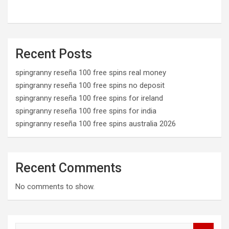
Recent Posts
spingranny reseña 100 free spins real money
spingranny reseña 100 free spins no deposit
spingranny reseña 100 free spins for ireland
spingranny reseña 100 free spins for india
spingranny reseña 100 free spins australia 2026
Recent Comments
No comments to show.
S