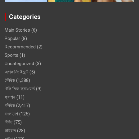
Categories
Main Stories
(6)
Popular
(8)
Recommended
(2)
Sports
(1)
Uncategorized
(3)
আপকামিং ইভেন্ট
(5)
টলিউড
(1,388)
টেলি সিনে অ্যাওয়ার্ড
(9)
ফ্যাশন
(11)
বলিউড
(2,417)
বাংলাদেশ
(125)
বিবিধ
(75)
ভাইরাল
(28)