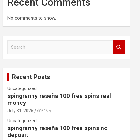
Recent Comments
No comments to show.
S
e
a
r
c
Recent Posts
h
Uncategorized
spingranny reseña 100 free spins real
money
July 31, 2026
টেলি সিনে
Uncategorized
spingranny reseña 100 free spins no
deposit