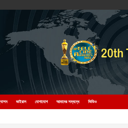
্যাশন
ভাইরাল
যোগাযোগ
আমাদের সম্বন্ধে
ভিডিও