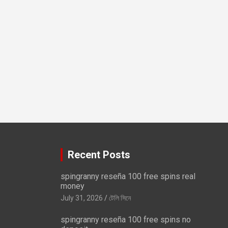
Recent Posts
spingranny reseña 100 free spins real
money
July 31, 2026
টেলি সিনে
spingranny reseña 100 free spins no