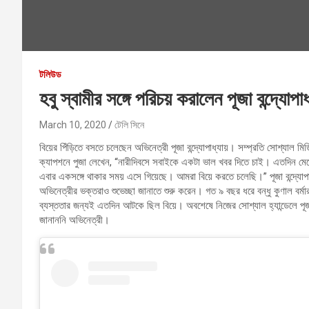
টলিউড
হবু স্বামীর সঙ্গে পরিচয় করালেন পূজা বন্দ্যোপাধ
March 10, 2020
টেলি সিনে
বিয়ের পিঁড়িতে বসতে চলেছেন অভিনেত্রী পূজা বন্দ্যোপাধ্যায়। সম্প্রতি সোশ্যাল মিডি
ক্যাপশনে পুজা লেখেন, “নারীদিবসে সবাইকে একটা ভাল খবর দিতে চাই। এতদিন মেয়ে
এবার একসঙ্গে থাকার সময় এসে গিয়েছে। আমরা বিয়ে করতে চলেছি।” পূজা বন্দ্যোপাধ্য
অভিনেত্রীর ভক্তরাও শুভেচ্ছা জানাতে শুরু করেন। গত ৯ বছর ধরে বন্ধু কুণাল বর্
ব্যস্ততার জন্যই এতদিন আটকে ছিল বিয়ে। অবশেষে নিজের সোশ্যাল হ্যান্ডেলে পূজা
জানাননি অভিনেত্রী।