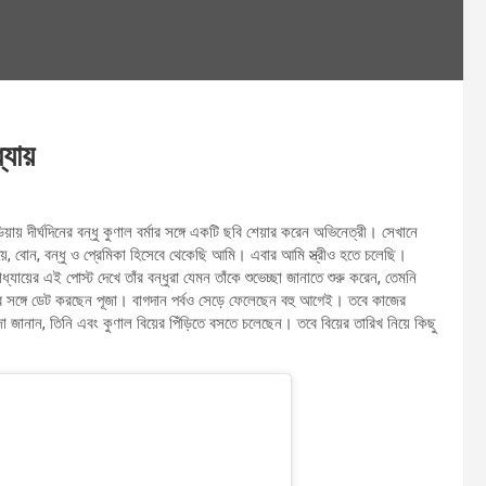
্যায়
য়ায় দীর্ঘদিনের বন্ধু কুণাল বর্মার সঙ্গে একটি ছবি শেয়ার করেন অভিনেত্রী। সেখানে
, বোন, বন্ধু ও প্রেমিকা হিসেবে থেকেছি আমি। এবার আমি স্ত্রীও হতে চলেছি।
ায়ের এই পোস্ট দেখে তাঁর বন্ধুরা যেমন তাঁকে শুভেচ্ছা জানাতে শুরু করেন, তেমনি
মার সঙ্গে ডেট করছেন পূজা। বাগদান পর্বও সেড়ে ফেলেছেন বহু আগেই। তবে কাজের
 জানান, তিনি এবং কুণাল বিয়ের পিঁড়িতে বসতে চলেছেন। তবে বিয়ের তারিখ নিয়ে কিছু