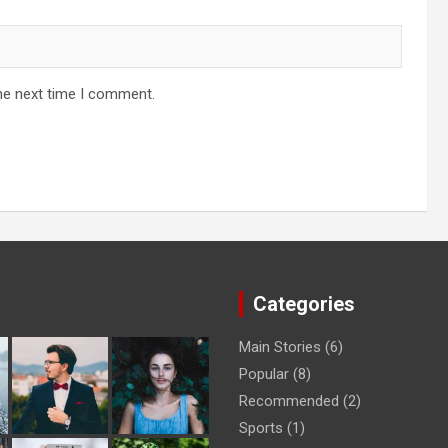
he next time I comment.
Categories
Main Stories
(6)
Popular
(8)
Recommended
(2)
Sports
(1)