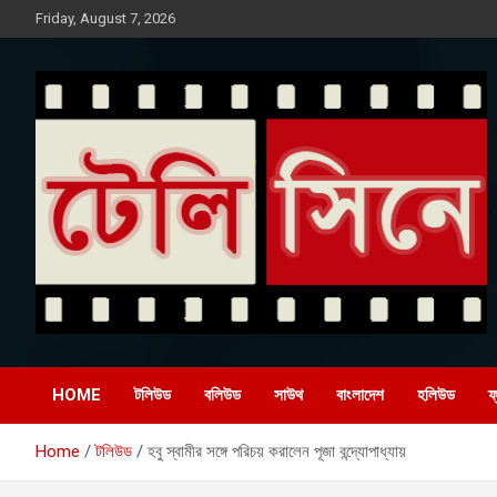
Skip
Friday, August 7, 2026
to
content
Entertainment News Portal
টেলি সিনে
HOME
টলিউড
বলিউড
সাউথ
বাংলাদেশ
হলিউড
ফ
Home
টলিউড
হবু স্বামীর সঙ্গে পরিচয় করালেন পূজা বন্দ্যোপাধ্যায়