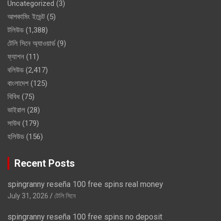
Uncategorized
(3)
আপকামিং ইভেন্ট
(5)
টলিউড
(1,388)
টেলি সিনে অ্যাওয়ার্ড
(9)
ফ্যাশন
(11)
বলিউড
(2,417)
বাংলাদেশ
(125)
বিবিধ
(75)
ভাইরাল
(28)
সাউথ
(179)
হলিউড
(156)
Recent Posts
spingranny reseña 100 free spins real money
July 31, 2026
টেলি সিনে
spingranny reseña 100 free spins no deposit