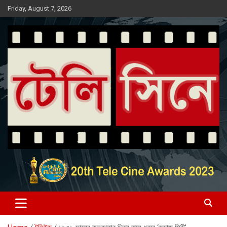
Skip
Friday, August 7, 2026
to
content
Entertainment News Portal
টেলি সিনে