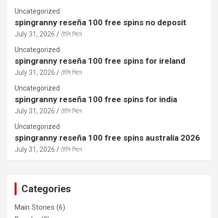
Uncategorized
spingranny reseña 100 free spins no deposit
July 31, 2026
টেলি সিনে
Uncategorized
spingranny reseña 100 free spins for ireland
July 31, 2026
টেলি সিনে
Uncategorized
spingranny reseña 100 free spins for india
July 31, 2026
টেলি সিনে
Uncategorized
spingranny reseña 100 free spins australia 2026
July 31, 2026
টেলি সিনে
Categories
Main Stories
(6)