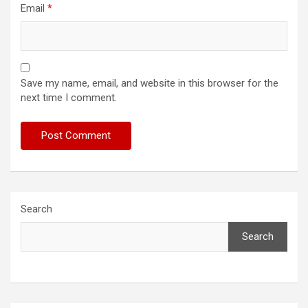
Email
*
Save my name, email, and website in this browser for the
next time I comment.
Search
Search