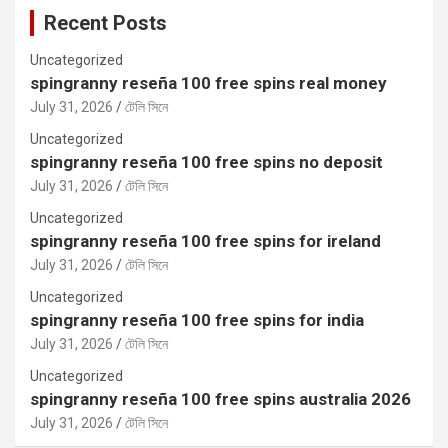
Recent Posts
h
Uncategorized
spingranny reseña 100 free spins real money
July 31, 2026
টেলি সিনে
Uncategorized
spingranny reseña 100 free spins no deposit
July 31, 2026
টেলি সিনে
Uncategorized
spingranny reseña 100 free spins for ireland
July 31, 2026
টেলি সিনে
Uncategorized
spingranny reseña 100 free spins for india
July 31, 2026
টেলি সিনে
Uncategorized
spingranny reseña 100 free spins australia 2026
July 31, 2026
টেলি সিনে