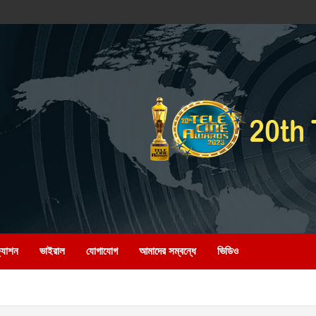
্যাশন
ভাইরাল
যোগাযোগ
আমাদের সম্বন্ধে
ভিডিও