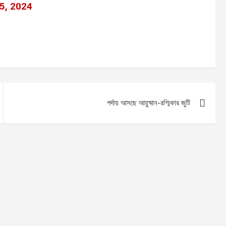
5, 2024
পর্দায় আসছে আয়ুষ্মান-রশ্মিকার জুটি