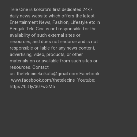
Tele Cine is kolkata’s first dedicated 24×7
daily news website which offers the latest
Entertainment News, Fashion, Lifestyle etc in
Bengali. Tele Cine is not responsible for the
availability of such external sites or
resources, and does not endorse and is not
responsible or liable for any news content,
advertising, video, products, or other
materials on or available from such sites or
resources. Contact
us: thetelecinekolkata@gmail.com Facebook:
www.facebook.com/thetelecine Youtube:
https://bit.ly/307wGM5