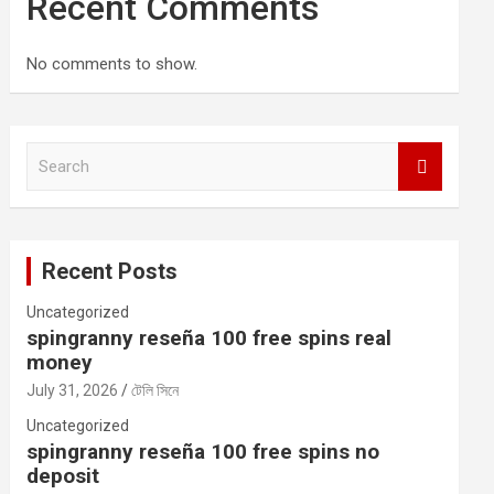
Recent Comments
No comments to show.
S
e
a
r
c
Recent Posts
h
Uncategorized
spingranny reseña 100 free spins real
money
July 31, 2026
টেলি সিনে
Uncategorized
spingranny reseña 100 free spins no
deposit