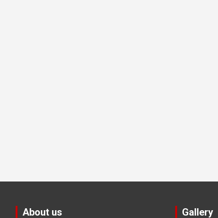
About us
Gallery