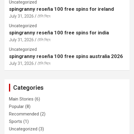
Uncategorized
spingranny reseña 100 free spins for ireland
July 31, 2026
টেলি সিনে
Uncategorized
spingranny reseña 100 free spins for india
July 31, 2026
টেলি সিনে
Uncategorized
spingranny reseña 100 free spins australia 2026
July 31, 2026
টেলি সিনে
Categories
Main Stories
(6)
Popular
(8)
Recommended
(2)
Sports
(1)
Uncategorized
(3)