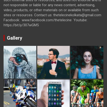
such external sites or resources, and does not endorse and is
not responsible or liable for any news content, advertising,
video, products, or other materials on or available from such
sites or resources. Contact us: thetelecinekolkata@gmail.com
Facebook: www.facebook.com/thetelecine Youtube:
https://bit.ly/307wGM5
Gallery