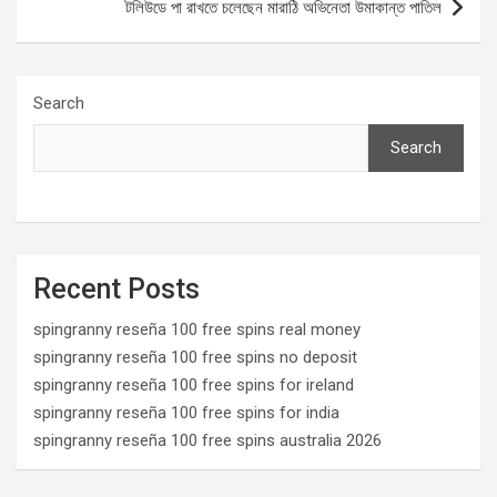
টলিউডে পা রাখতে চলেছেন মারাঠি অভিনেতা উমাকান্ত পাতিল
k
n
Search
Search
Recent Posts
spingranny reseña 100 free spins real money
spingranny reseña 100 free spins no deposit
spingranny reseña 100 free spins for ireland
spingranny reseña 100 free spins for india
spingranny reseña 100 free spins australia 2026