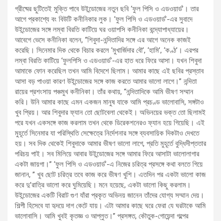
গ্রীষ্মের ছুটিতেই মুক্তি পাবে উইন্ডোজের নতুন ছবি ‘ফুল পিসি ও এডওয়ার্ড’। তার
আগে প্রকাশ্যে বং বিউটি কনীনিকার লুক। ‘ফুল পিসি ও এডওয়ার্ড’-এর সুবাদে
উইন্ডোজের সঙ্গে লম্বা বিরতি কাটিয়ে ঘর ওয়াপসি কনীনিকা বন্দ্যোপাধ্যায়ের।
আবেগে ভেসে কনীনিকা বলেন, “শিবুদা-নন্দিতাদির সঙ্গে এর আগে অনেক কাজই
করেছি। সিনেমার দিক থেকে বিচার করলে ‘মুখার্জিদার বৌ’, ‘হামি’, ‘কণ্ঠ’। এরপর
লম্বা বিরতি কাটিয়ে ‘ফুলপিসি ও এডওয়ার্ড’-এর হাত ধরে ফিরে আসা। যখন শিবুদা
আমাকে ফোন করেছিল তখন আমি বিদেশে ছিলাম। আমার কাছে এই ছবির প্রস্তাব
আসা বড় পাওয়া কারণ উইন্ডোজের সঙ্গে কাজ করতে আমার ভালো লাগে।” নন্দিতা
রায়ের প্রশংসায় পঞ্চমুখ কনীনিকা। তাঁর কথায়, “নন্দিতাদিকে আমি ভীষণ সম্মান
করি। উনি আমার কাছে এমন একজন মানুষ যাকে আমি প্রচণ্ড ভালোবাসি, সঙ্গটাও
খুব প্রিয়। আর শিবুদার ফ্যান তো ছোটবেলা থেকেই। অভিনয়ের ভক্ত তো ছিলামই
পরে যখন একসঙ্গে কাজ করলাম তখন থেকে ডিরেকশনেরও ফ্যান হয়ে গিয়েছি। এই
মুহূর্তে সিনেমার যা পরিস্থিতি সেক্ষেত্রে নির্দেশনার সঙ্গে ব্যবসায়িক দিকটাও দেখতে
হয়। সব দিক থেকেই শিবুদাকে আমার ভীষণ ভালো লাগে, প্রতি মুহূর্তে বুদ্ধিদীপ্ততার
পরিচয় পাই। সব মিলিয়ে আবার উইন্ডোজের সঙ্গে আমার ফিরে আসাটা ভালোলাগার
একটা জায়গা।” ‘ফুল পিসি ও এডওয়ার্ড’-এ নিজের চরিত্র প্রসঙ্গে কথা বলতে গিয়ে
জানান, ” খুব ছোট চরিত্র তবে কাজ করে ভীষণ খুশি। এতদিন পর একটা ভালো কাজ
করে দু’রাত্রি ভালো করে ঘুমিয়েছি। মনে হয়েছে, একটা ভালো কিছু করলাম।
উইন্ডোজের একটি বিরাট গুণ যাঁরা প্রকৃত অভিনয় জানেন তাঁদের যোগ্য সম্মান দেয়।
শিল্পী হিসেবে যা হৃদয়ে দাগ কেটে যায়। এটা আমার কাছে ঘরে ফেরা যে ঘরটাকে আমি
ভালোবাসি। আমি খুবই কৃতজ্ঞ ও আপ্লুত।” প্রসঙ্গত, কৌতুক-গোয়েন্দা গল্পের