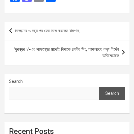
a
a
m
h
ce
st
ail
ar
b
o
e
Post
বিচ্ছেদের ৬ বছর পর ফের বিয়ে করলেন বাদশাহ
o
d
navigation
o
o
‘ধুরন্ধর ২’-এর সাফল্যের মাঝেই বিপাকে রণবীর সিং, আদালতের কড়া নির্দেশ
k
n
অভিনেতাকে
Search
Search
Recent Posts