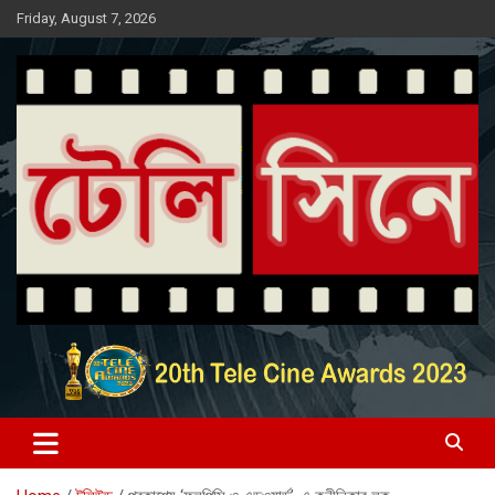
Skip
Friday, August 7, 2026
to
content
Entertainment News Portal
টেলি সিনে