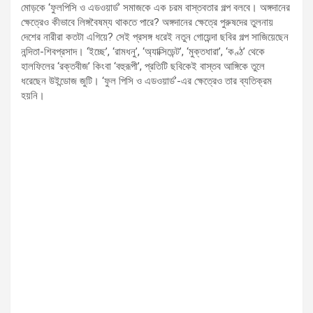
মোড়কে ‘ফুলপিসি ও এডওয়ার্ড’ সমাজকে এক চরম বাস্তবতার গল্প বলবে। অঙ্গদানের
ক্ষেত্রেও কীভাবে লিঙ্গবৈষম্য থাকতে পারে? অঙ্গদানের ক্ষেত্রে পুরুষদের তুলনায়
দেশের নারীরা কতটা এগিয়ে? সেই প্রসঙ্গ ধরেই নতুন গোয়েন্দা ছবির গল্প সাজিয়েছেন
নন্দিতা-শিবপ্রসাদ। ‘ইচ্ছে’, ‘রামধনু’, ‘অ্যাক্সিডেন্ট’, ‘মুক্তধারা’, ‘কণ্ঠ’ থেকে
হালফিলের ‘রক্তবীজ’ কিংবা ‘বহুরূপী’, প্রতিটি ছবিকেই বাস্তব আঙ্গিকে তুলে
ধরেছেন উইন্ডোজ জুটি। ‘ফুল পিসি ও এডওয়ার্ড’-এর ক্ষেত্রেও তার ব্যতিক্রম
হয়নি।