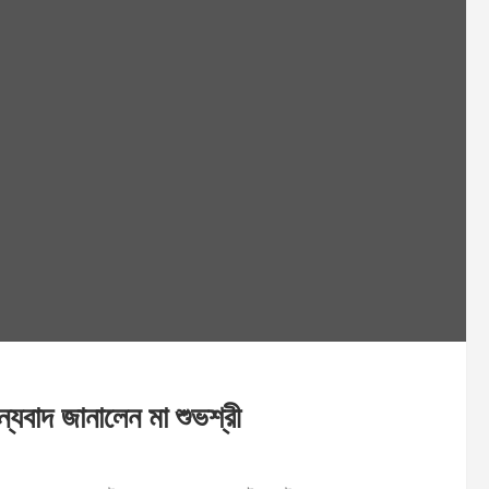
্যবাদ জানালেন মা শুভশ্রী