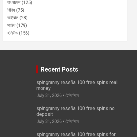
বাংলাদেশ
(125)
বিবিধ
(75)
ভাইরাল
(28)
সাউথ
(179)
হলিউড
(156)
Recent Posts
spingranny reseña 100 free spins real
money
July 31, 2026
টেলি সিনে
spingranny reseña 100 free spins no
deposit
July 31, 2026
টেলি সিনে
spingranny reseña 100 free spins for