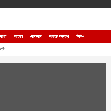
্যাশন
ভাইরাল
যোগাযোগ
আমাদের সম্বন্ধে
ভিডিও
শ্রী