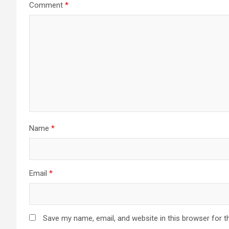
Comment
*
Name
*
Email
*
Save my name, email, and website in this browser for t