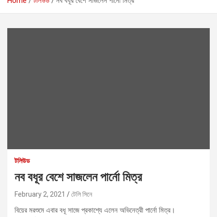
Home
টলিউড
নব বধূর বেশে সাজলেন পার্নো মিত্র
টলিউড
নব বধূর বেশে সাজলেন পার্নো মিত্র
February 2, 2021
টেলি সিনে
বিয়ের মরশুমে এবার বধূ সাজে প্রকাশ্যে এলেন অভিনেত্রী পার্নো মিত্র।