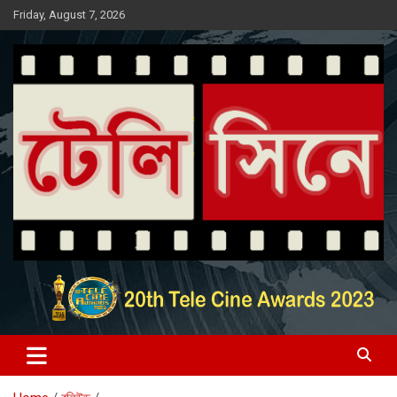
Skip
Friday, August 7, 2026
to
content
Entertainment News Portal
টেলি সিনে