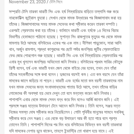
November 23, 2020
টেলি সিনে
সম্প্রতি টেলি তারকা ভারতী সিং এবং হর্ষ লিম্বাচিয়ার বাড়িতে তল্লাসি শুরু করে
নারকোটিক্স কন্ট্রোল ব্যুরো। সেখান থেকে মাদক উদ্ধারের পর জিজ্ঞাসাবাদ করা হয়
তাঁদের। জিজ্ঞাসাবাদের সময় মাদক সেবেনর কথা স্বীকার করেন তারকা দম্পতি।
এরপরই গ্রেফতার করা হয় তাঁদের। বর্তমানে ভারতী এবং হর্ষকে ১৪ দিনের বিচার
বিভাগীয় হেফাজতে পাঠানো হয়েছে। সুশান্ত সিং রাজপুতের মৃত্যুর পর থেকে মাদক
মামলায় উঠে আসছে বলিউডের একের পর এক নাম। দীপিকা পাড়ুকোন, সারা আলি
খান, অর্জুন রামপাল, শ্রদ্ধা কাপুরদের পর ছোট পর্দার জনপ্রিয় জুটির গ্রেফতারিতে
ফের জোর শোরগোল শুরু হয়েছে। ভারতী সিং এবং হর্ষ লিম্বাচিয়ার গ্রেফতারির পর
এবার মুখ খুললেন জনপ্রিয় অভিনেতা জনি লিভার। বলিউডের প্রথম সারির কৌতুক
শিল্পী বলেন, হর্ষ এবং ভারতী যখন জেল থেকে বাইরে বের হবেন, তখন যেন তাঁরা
তাঁদের সহকর্মীদের সঙ্গে কথা বলেন। দুজনের বয়সই কম। এত কম বয়সে যেন তাঁরা
মাদকের জালে জড়িয়ে না পড়েন। ভারতী এবং হর্ষের মতো কম বয়সী তারকাদের নাম
যখন মাদক সেবনের জন্য সংবাদমাধ্যমের পাতায় উঠে আসে, তখন তাঁদের বাড়ির
লোকেদের কী অবস্থা হয় ভেবে দেখুন তো বলে মন্তব্য করেন জনি লিভার।
পাশাপাশি এবার থেকে মাদক সেবন বন্ধ করে দিন বলেও আর্জি জানান জনি। এই
প্রসঙ্গে সঞ্জয় দত্তের উদাহরণ টেনে আনেন জনি লিভার। তিনি বলেন, সঞ্জয় দত্ত
নিজের সমস্ত দোষ স্বীকার করে নিয়েছিলেন। গোটা পৃথিবীর মানুষের সামনে সবকিছু
স্বীকার করে নেন সঞ্জয়। এর থেকে বড় উদাহরণ আর কী হতে পারে বলে প্রশ্ন
তোলেন তিনি। পাশাপাশি দিনের পর দিন ধরে বলিউডের বিভিন্ন কম বয়সী তারকারা
যদি মাদকের নেশায় ডুবে থাকেন, তাহলে ইন্ডাস্ট্রি তো খারাপ হয়ে যাবে। এই