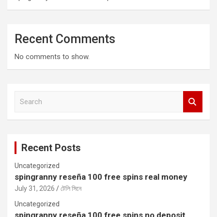
Recent Comments
No comments to show.
S
e
a
r
c
Recent Posts
h
Uncategorized
spingranny reseña 100 free spins real money
July 31, 2026
টেলি সিনে
Uncategorized
spingranny reseña 100 free spins no deposit