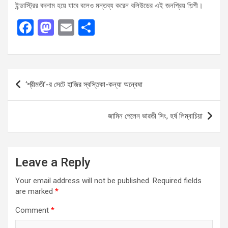
ইন্ডাস্ট্রির বদনাম হয়ে যাবে বলেও মন্তব্য করেন বলিউডের এই জনপ্রিয় শিল্পী।
F
M
E
S
a
a
m
h
ce
st
ail
ar
b
o
e
Post
‘শ্রীমতী’-র সেটে হাজির স্বস্তিকা-কন্যা অন্বেষা
o
d
navigation
o
o
জামিন পেলেন ভারতী সিং, হর্ষ লিম্বাচিয়া
k
n
Leave a Reply
Your email address will not be published.
Required fields
are marked
*
Comment
*