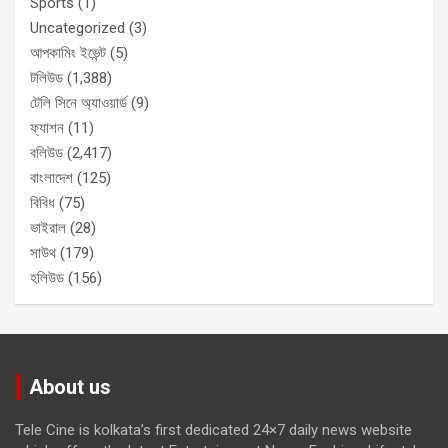
Sports
(1)
Uncategorized
(3)
আপকামিং ইভেন্ট
(5)
টলিউড
(1,388)
টেলি সিনে অ্যাওয়ার্ড
(9)
ফ্যাশন
(11)
বলিউড
(2,417)
বাংলাদেশ
(125)
বিবিধ
(75)
ভাইরাল
(28)
সাউথ
(179)
হলিউড
(156)
About us
Tele Cine is kolkata’s first dedicated 24×7 daily news website