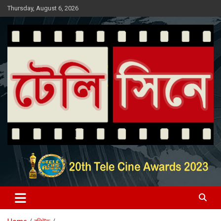
Skip
Thursday, August 6, 2026
to
content
Entertainment News Portal
টেলি সিনে