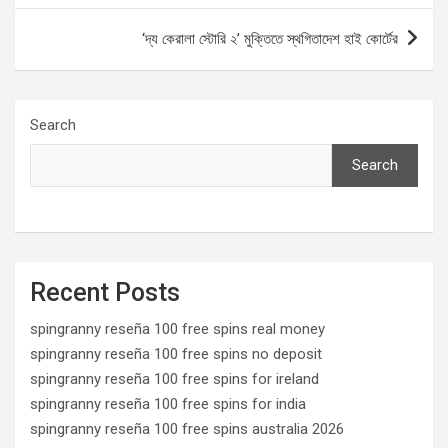
o
o
‘দ্য কেরালা স্টোরি ২’ মুক্তিতে স্থগিতাদেশ হাই কোর্টের
k
n
Search
Search
Recent Posts
spingranny reseña 100 free spins real money
spingranny reseña 100 free spins no deposit
spingranny reseña 100 free spins for ireland
spingranny reseña 100 free spins for india
spingranny reseña 100 free spins australia 2026