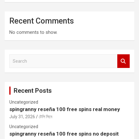
Recent Comments
No comments to show.
S
e
a
r
c
Recent Posts
h
Uncategorized
spingranny reseña 100 free spins real money
July 31, 2026
টেলি সিনে
Uncategorized
spingranny reseña 100 free spins no deposit