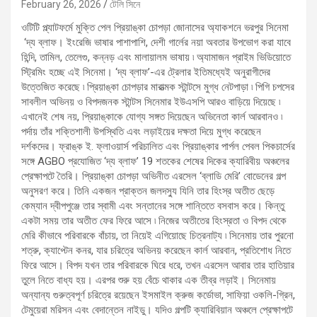
February 26, 2026
টেলি সিনে
ওটিটি প্ল্যাটফর্মে মুক্তি পেল প্রিয়াঙ্কা চোপড়া জোনাসের অ্যাকশনে ভরপুর সিনেমা
‘দ্য ব্লাফ। ইংরেজি ভাষার পাশাপাশি, দেশী গার্লের নয়া অবতার উপভোগ করা যাবে
হিন্দি, তামিল, তেলেগু, কন্নড় এবং মালায়ালম ভাষায় ৷ অ্যামাজন প্রাইম ভিডিয়োতে
স্ট্রিমিং হচ্ছে এই সিনেমা। ‘দ্য ব্লাফ’-এর ট্রেলার ইতিমধ্যেই অনুরাগীদের
উত্তেজিত করেছে ৷ প্রিয়াঙ্কা চোপড়ার মারাত্মক স্টান্টসে মুগ্ধ নেটপাড়া ৷ পিগি চপসের
সাবলীল অভিনয় ও বিপদজনক স্টান্টস সিনেমার ইউএসপি আরও বাড়িয়ে দিয়েছে ৷
এখানেই শেষ নয়, প্রিয়াঙ্কাকে যোগ্য সঙ্গত দিয়েছেন অভিনেতা কার্ল আরবানও ৷
পর্দায় তাঁর শক্তিশালী উপস্থিতি এবং লড়াইয়ের দক্ষতা দিয়ে মুগ্ধ করেছেন
দর্শকদের। ফ্রাঙ্ক ই. ফ্লাওয়ার্স পরিচালিত এবং প্রিয়াঙ্কার পার্পল পেবল পিকচার্সের
সঙ্গে AGBO প্রযোজিত ‘দ্য ব্লাফ’ 19 শতকের শেষের দিকের ক্যারিবীয় অঞ্চলের
প্রেক্ষাপটে তৈরি। প্রিয়াঙ্কা চোপড়া অভিনীত এরসেল ‘ব্লাডি মেরি’ বোডেনের গল্প
অনুসরণ করে। তিনি একজন প্রাক্তন জলদস্যু যিনি তার হিংস্র অতীত ছেড়ে
কেম্যান দ্বীপপুঞ্জে তার স্বামী এবং সন্তানের সঙ্গে শান্তিতে বসবাস করে। কিন্তু
একটা সময় তার অতীত ফের ফিরে আসে ৷ নিজের অতীতের হিংস্রতা ও বিপদ থেকে
মেরি কীভাবে পরিবারকে বাঁচায়, তা নিয়েই এগিয়োছে চিত্রনাট্য ৷ সিনেমায় তার পুরনো
শত্রু, ক্যাপ্টেন কনর, যার চরিত্রে অভিনয় করেছেন কার্ল আরবান, প্রতিশোধ নিতে
ফিরে আসে। বিপদ যখন তার পরিবারকে ঘিরে ধরে, তখন এরসেল আবার তার হাতিয়ার
তুলে নিতে বাধ্য হয়। এরপর শুরু হয় বেঁচে থাকার এক তীব্র লড়াই। সিনেমায়
অন্যান্য গুরুত্বপূর্ণ চরিত্রে রয়েছেন ইসমাইল ক্রুজ কর্ডোভা, সাফিয়া ওকলি-গ্রিন,
টেমুয়েরা মরিসন এবং বেদান্তেন নাইডু। যদিও গল্পটি ক্যারিবিয়ান অঞ্চলে প্রেক্ষাপটে