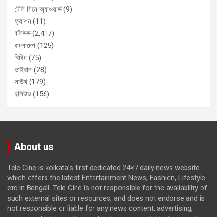
টেলি সিনে অ্যাওয়ার্ড
(9)
ফ্যাশন
(11)
বলিউড
(2,417)
বাংলাদেশ
(125)
বিবিধ
(75)
ভাইরাল
(28)
সাউথ
(179)
হলিউড
(156)
About us
Tele Cine is kolkata’s first dedicated 24×7 daily news website
which offers the latest Entertainment News, Fashion, Lifestyle
etc in Bengali. Tele Cine is not responsible for the availability of
such external sites or resources, and does not endorse and is
not responsible or liable for any news content, advertising,