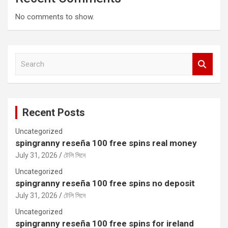
No comments to show.
S
e
a
r
c
Recent Posts
h
Uncategorized
spingranny reseña 100 free spins real money
July 31, 2026
টেলি সিনে
Uncategorized
spingranny reseña 100 free spins no deposit
July 31, 2026
টেলি সিনে
Uncategorized
spingranny reseña 100 free spins for ireland