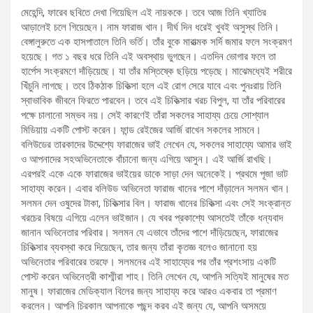
মেহেন্দি, ফারেব ছবিতে দেখা গিয়েছিল এই নায়ককে। তবে আজ তিনি খ্যাতির
আড়ালেই চলে গিয়েছেন। নাম ফারাজ খান। দীর্ঘ দিন ধরেই খুবই অসুস্থ তিনি।
বেঙ্গালুরুতে এক হাসপাতালে তিনি ভর্তি। তাঁর বুকে মারাত্মক সর্দি জমার ফলে সংক্রমণ
হয়েছে। গত ১ বছর ধরে তিনি এই অবস্থায় ভুগছেন। এতদিন ভোগার ফলে তা
হার্পেস সংক্রমণে দাঁড়িয়েছে। যা তাঁর মস্তিষ্কে ছড়িয়ে পড়েছে। মাঝেমধ্যেই শরীরে
খিঁচুনি লাগছে। তবে ঠিকঠাক চিকিত্‍সা হলে এই রোগ সেরে যাবে এবং পুনঃরায় তিনি
স্বাভাবিক জীবনে ফিরতে পারবেন। তবে এই চিকিত্‍সার খরচ বিপুল, যা তাঁর পরিবারের
পক্ষে চালানো সম্ভব নয়। সেই কারণেই তাঁরা সকলের সাহায্য চেয়ে সোশ্যাল
মিডিয়ায় একটি পোস্ট করেন। ফান্ড রেইজের আর্জি রাখেন সকলের সামনে।
বলিউডের তারকাদের উদ্দেশ্যে ফারাজের ভাই লেখেন যে, সকলের সাহায্যে আমার ভাই
ও আপনাদের সহঅভিনেতাকে বাঁচানো জন্য এগিয়ে আসুন। এই আর্জি রাখছি।
এরপরই একে একে ফারাজের ভাইয়ের ডাকে সাড়া দেন অনেকেই। প্রথমে পূজা ভাট
সাহায্য করেন। এবার বলিউড অভিনেতা ফারাজ খানের পাশে দাঁড়ালেন সলমন খান।
সলমন দেন ওষুদের টাকা, চিকিত্‍সার বিল। ফারাজ খানের চিকিত্‍সা এবং সেই সংক্রান্ত
খরচের বিষয়ে এগিয়ে এলেন ভাইজান। যে খবর প্রকাশ্যে আসতেই তাঁকে ধন্যবাদ
জানান অভিনেতার পরিবার। সলমন যে এভাবে তাঁদের পাশে দাঁড়িয়েছেন, ফারাজের
চিকিত্‍সার ব্যবস্থা করে দিয়েছেন, তার জন্য তাঁরা কৃতজ্ঞ বলেও জানানো হয়
অভিনেতার পরিবারের তরফে। সলমনের এই সাহায্যের পর তাঁর প্রশংসায় একটি
পোস্ট করেন অভিনেত্রী কাশ্মীরা শাহ। তিনি লেখেন যে, আপনি সত্যিই মানুষের মত
মানুষ। ফারাজের মেডিক্যাল বিলের জন্য সাহায্য করে আরও একবার তা প্রমাণ
করলেন। আপনি চিরকাল আপনাকে পছন্দ করব এই জন্য যে, আপনি অসময়ে