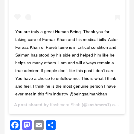
You are truly a great Human Being. Thank you for
taking care of Faraaz Khan and his medical bills. Actor
Faraaz Khan of Fareb fame is in critical condition and
Salman has stood by his side and helped him like he
helps so many others. I am and will always remain a
true admirer. If people don’t like this post I don’t care.
You have a choice to unfollow me. This is what I think
and feel. I think he is the most genuine person I have
ever met in this film industry @beingsalmankhan
A post shared by
Kashmera Shah
(@kashmera1) on
Oct 14,
F
M
E
S