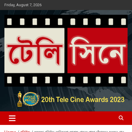
Skip
Friday, August 7, 2026
to
content
Entertainment News Portal
টেলি সিনে