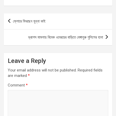
a
a
m
h
ce
st
ail
ar
b
o
e
Post
ফ্লোরে ফিরছেন মুন্না ভাই
o
d
navigation
o
o
ড্রাগস মামলায় বিবেক ওবেরয়ের বাড়িতে বেঙ্গালুরু পুলিশের হানা
k
n
Leave a Reply
Your email address will not be published.
Required fields
are marked
*
Comment
*