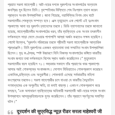
প্রয়াত সরলা মাহেশ্বরী। আট-নয়ের দশকে দূরদর্শনের সংবাদপাঠের অন্যতম
জনপ্রিয় মুখ ছিলেন তিনি। বৃহস্পতিবার দিল্লিতে শেষ নিঃশ্বাস ত্যাগ করেন
প্রাক্তন সংবাদ উপস্থাপিকা। জানা গিয়েছে, নয়াদিল্লির নিগম বোধ ঘাটে
সরলাদেবীর শেষকৃত্য সম্পন্ন হবে। এক্স হ্যান্ডেলে এক পোস্টে এই দুঃসংবাদ
প্রকাশ্যে আনা হয় দূরদর্শন চ্যানেলের তরফে। ডিডি ন্যাশনালের তরফে জানানো
হয়েছে, মাহেশ্বরীদেবীর সংবাদপাঠের ধরন, তাঁর ব্যক্তিত্ব এবং সংযম তৎকালীন
দর্শকমহলে সাড়া ফেলে দেওয়ার পাশাপাশি আস্থা অর্জন করতেও সক্ষম হয়েছিল।
পোস্টে উল্লেখ, “দূরদর্শন পরিবারের তরফে শ্রীমতী সরলা মাহেশ্বরীকে আন্তরিক
শ্রদ্ধাঞ্জলি। তিনি দূরদর্শনের একজন খ্যাতনামা তথা সম্মানিত সংবাদ উপস্থাপিকা
ছিলেন। মৃদু কণ্ঠস্বর, স্পষ্ট উচ্চারণে যিনি নিজস্ব সংবাদপাঠের ভঙ্গিতে ভারতীয়
সংবাদ জগতে তথা দর্শকমহলে বিশেষ স্থান অর্জন করেছিলেন।” মৃত্যুকালে
সরলাদেবীর বয়স হয়েছিল ৭১। শুক্রবার সকালে তাঁর প্রয়াণের খবর প্রকাশ্যে
আসার পরই শোকস্তব্ধ সংবাদজগৎ। সোশাল মিডিয়াতেও শোকপ্রকাশ করেছেন
একাধিক ব্য়ক্তিত্ব এবং অনুরাগীরা। শোকবার্তা এসেছে সর্বভারতীয় মহিলা
কংগ্রেসের তরফেও। সরলা মাহেশ্বরীর চলে যাওয়া যে ভারতীয় বৈদ্যুতিন
গণমাধ্যমের এক অপূরণীয় ক্ষতি, তা বলাই বাহুল্য। একাংশ শোকপ্রকাশ করে
বলছেন, “এক অসাধারণ ব্যক্তিত্বের অধিকারী সরলাদেবী আট-নয়ের দশকে সংবাদ
উপস্থাপনে আসমুদ্রহিমাচলকে মুগ্ধ করেছিলেন। তাঁর প্রয়াণে স্বর্ণযুগের সমাপ্তি
ঘটল।”
दूरदर्शन की सुप्रसिद्ध न्यूज़ रीडर सरला माहेश्वरी जी