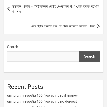
b
o
e
Post
সলমনের পরিবার ও ঘনিষ্ঠ কাউকে রেহাই দেওয়া হবে না, ই-মেলে হুমকি বিষ্ণোই
o
d
navigation
গ্যাং-এর
o
o
k
n
চেক বাউন্স মামলায় রাজপাল যাদব জামিনের আবেদন খারিজ
Search
Search
Recent Posts
spingranny reseña 100 free spins real money
spingranny reseña 100 free spins no deposit