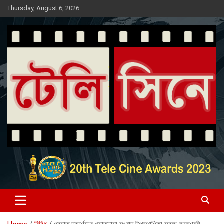
Skip
Thursday, August 6, 2026
to
content
Entertainment News Portal
টেলি সিনে