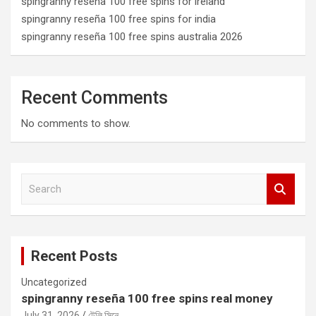
spingranny reseña 100 free spins for ireland
spingranny reseña 100 free spins for india
spingranny reseña 100 free spins australia 2026
Recent Comments
No comments to show.
S
e
a
r
c
Recent Posts
h
Uncategorized
spingranny reseña 100 free spins real money
July 31, 2026
টেলি সিনে