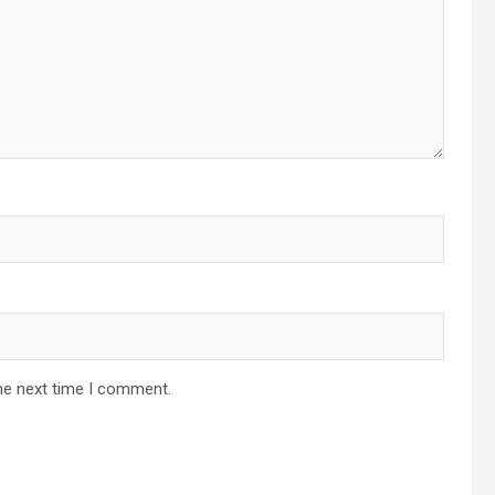
he next time I comment.