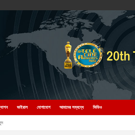
্যাশন
ভাইরাল
যোগাযোগ
আমাদের সম্বন্ধে
ভিডিও
ুদ