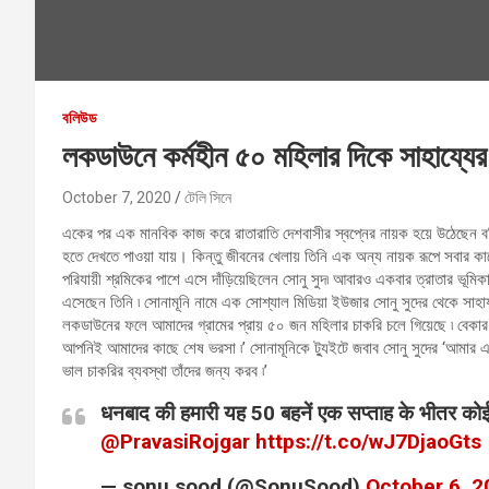
বলিউড
লকডাউনে কর্মহীন ৫০ মহিলার দিকে সাহায্যের
October 7, 2020
টেলি সিনে
একের পর এক মানবিক কাজ করে রাতারাতি দেশবাসীর স্বপ্নের নায়ক হয়ে উঠেছেন বল
হতে দেখতে পাওয়া যায়। কিন্তু জীবনের খেলায় তিনি এক অন্য নায়ক রূপে সবা
পরিযায়ী শ্রমিকের পাশে এসে দাঁড়িয়েছিলেন সোনু সুদ৷ আবারও একবার ত্রাতার ভূমিক
এসেছেন তিনি ৷ সোনামূনি নামে এক সোশ্যাল মিডিয়া ইউজার সোনু সুদের থেকে সাহায্য 
লকডাউনের ফলে আমাদের গ্রামের প্রায় ৫০ জন মহিলার চাকরি চলে গিয়েছে ৷ বেকার হ
আপনিই আমাদের কাছে শেষ ভরসা ৷’ সোনামূনিকে ট্যুইটে জবাব সোনু সুদের ‘আমার 
ভাল চাকরির ব্যবস্থা তাঁদের জন্য করব ৷’
धनबाद की हमारी यह 50 बहनें एक सप्ताह के भीतर कोई 
@PravasiRojgar
https://t.co/wJ7DjaoGts
— sonu sood (@SonuSood)
October 6, 2