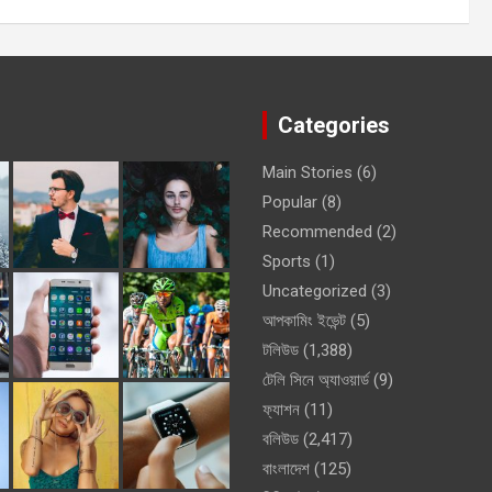
Categories
Main Stories
(6)
Popular
(8)
Recommended
(2)
Sports
(1)
Uncategorized
(3)
আপকামিং ইভেন্ট
(5)
টলিউড
(1,388)
টেলি সিনে অ্যাওয়ার্ড
(9)
ফ্যাশন
(11)
বলিউড
(2,417)
বাংলাদেশ
(125)