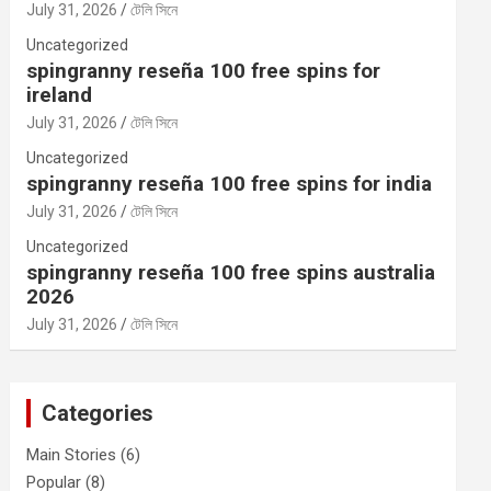
July 31, 2026
টেলি সিনে
Uncategorized
spingranny reseña 100 free spins for
ireland
July 31, 2026
টেলি সিনে
Uncategorized
spingranny reseña 100 free spins for india
July 31, 2026
টেলি সিনে
Uncategorized
spingranny reseña 100 free spins australia
2026
July 31, 2026
টেলি সিনে
Categories
Main Stories
(6)
Popular
(8)