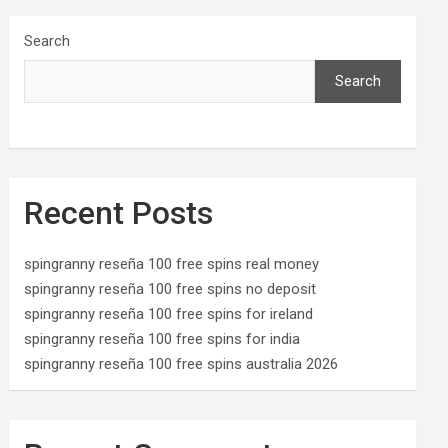
Search
Search
Recent Posts
spingranny reseña 100 free spins real money
spingranny reseña 100 free spins no deposit
spingranny reseña 100 free spins for ireland
spingranny reseña 100 free spins for india
spingranny reseña 100 free spins australia 2026