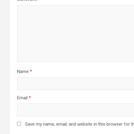
Name
*
Email
*
Save my name, email, and website in this browser for t