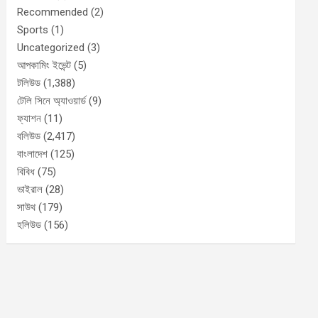
Recommended
(2)
Sports
(1)
Uncategorized
(3)
আপকামিং ইভেন্ট
(5)
টলিউড
(1,388)
টেলি সিনে অ্যাওয়ার্ড
(9)
ফ্যাশন
(11)
বলিউড
(2,417)
বাংলাদেশ
(125)
বিবিধ
(75)
ভাইরাল
(28)
সাউথ
(179)
হলিউড
(156)