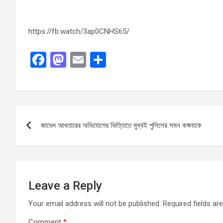
https://fb.watch/3ap0CNHS65/
F
M
E
S
a
a
m
h
ce
st
ail
ar
b
o
e
Post
o
d
জাভেদ আখতারের অভিযোগের ভিত্তিতে মুম্বই পুলিসের সমন কঙ্গনাকে
navigation
o
o
k
n
Leave a Reply
Your email address will not be published.
Required fields a
Comment
*