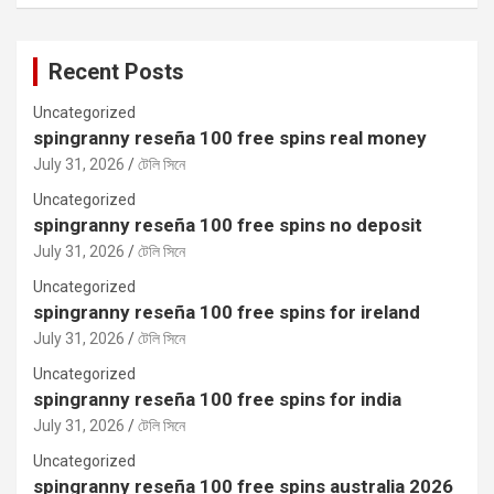
r
c
Recent Posts
h
Uncategorized
spingranny reseña 100 free spins real money
July 31, 2026
টেলি সিনে
Uncategorized
spingranny reseña 100 free spins no deposit
July 31, 2026
টেলি সিনে
Uncategorized
spingranny reseña 100 free spins for ireland
July 31, 2026
টেলি সিনে
Uncategorized
spingranny reseña 100 free spins for india
July 31, 2026
টেলি সিনে
Uncategorized
spingranny reseña 100 free spins australia 2026