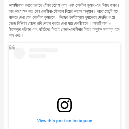
আগামীকাল বসতে চলেছে গৌরব চট্টোপাধ্যায় এবং দেবলীনা কুমার-এর বিবাহ বাসর।
তার আগে শুরু হয়ে গেল দেবলীনা-গৌরবের বিয়ের আগের অনুষ্ঠান। হাতে মেহন্দি পরে
সাজতে দেখা গেল দেবলীনা কুমারকে। নিজের ইনস্টাগ্রাম হ্যান্ডেলে মেহন্দির রংয়ে
সেজে বিভিন্ন পোজে ছবি শেয়ার করতে দেখা যায় দেবলীনাকে। আগামীকাল ৯
ডিসেম্বর পরিবার এবং ঘনিষ্ঠদের নিয়েই গৌরব-দেবলীনার বিয়ের অনুষ্ঠান সম্পন্ন হবে
বলে খবর।
View this post on Instagram