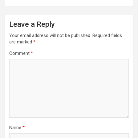
k
n
Leave a Reply
Your email address will not be published.
Required fields
are marked
*
Comment
*
Name
*