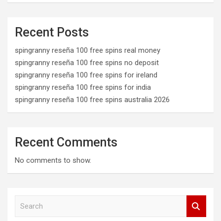
Recent Posts
spingranny reseña 100 free spins real money
spingranny reseña 100 free spins no deposit
spingranny reseña 100 free spins for ireland
spingranny reseña 100 free spins for india
spingranny reseña 100 free spins australia 2026
Recent Comments
No comments to show.
S
e
a