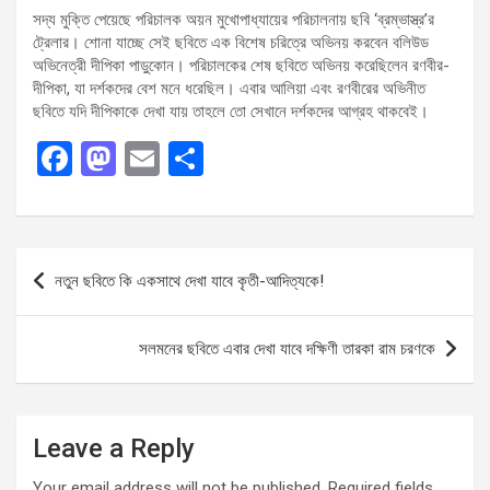
সদ্য মুক্তি পেয়েছে পরিচালক অয়ন মুখোপাধ্যায়ের পরিচালনায় ছবি ‘ব্রম্ভাস্ত্র’র
ট্রেলার। শোনা যাচ্ছে সেই ছবিতে এক বিশেষ চরিত্রে অভিনয় করবেন বলিউড
অভিনেত্রী দীপিকা পাড়ুকোন। পরিচালকের শেষ ছবিতে অভিনয় করেছিলেন রণবীর-
দীপিকা, যা দর্শকদের বেশ মনে ধরেছিল। এবার আলিয়া এবং রণবীরের অভিনীত
ছবিতে যদি দীপিকাকে দেখা যায় তাহলে তো সেখানে দর্শকদের আগ্রহ থাকবেই।
F
M
E
S
a
a
m
h
ce
st
ail
ar
b
o
e
Post
নতুন ছবিতে কি একসাথে দেখা যাবে কৃতী-আদিত্যকে!
o
d
navigation
o
o
সলমনের ছবিতে এবার দেখা যাবে দক্ষিণী তারকা রাম চরণকে
k
n
Leave a Reply
Your email address will not be published.
Required fields