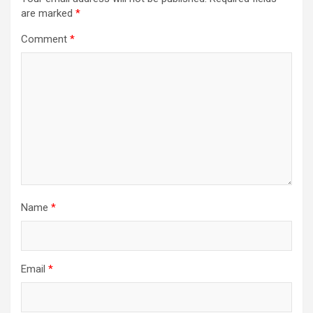
are marked
*
Comment
*
Name
*
Email
*