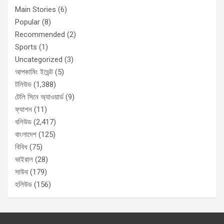
Main Stories
(6)
Popular
(8)
Recommended
(2)
Sports
(1)
Uncategorized
(3)
আপকামিং ইভেন্ট
(5)
টলিউড
(1,388)
টেলি সিনে অ্যাওয়ার্ড
(9)
ফ্যাশন
(11)
বলিউড
(2,417)
বাংলাদেশ
(125)
বিবিধ
(75)
ভাইরাল
(28)
সাউথ
(179)
হলিউড
(156)