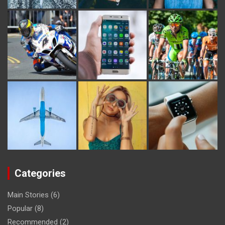
Categories
Main Stories
(6)
Popular
(8)
Recommended
(2)