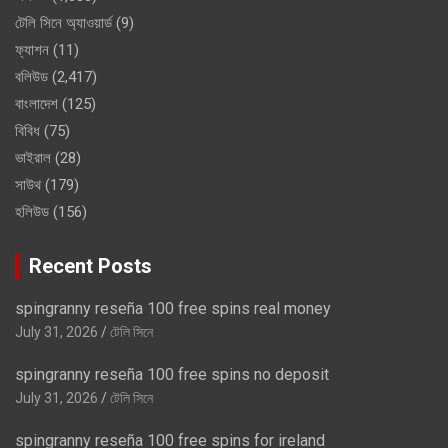
টেলি সিনে অ্যাওয়ার্ড
(9)
ফ্যাশন
(11)
বলিউড
(2,417)
বাংলাদেশ
(125)
বিবিধ
(75)
ভাইরাল
(28)
সাউথ
(179)
হলিউড
(156)
Recent Posts
spingranny reseña 100 free spins real money
July 31, 2026
টেলি সিনে
spingranny reseña 100 free spins no deposit
July 31, 2026
টেলি সিনে
spingranny reseña 100 free spins for ireland