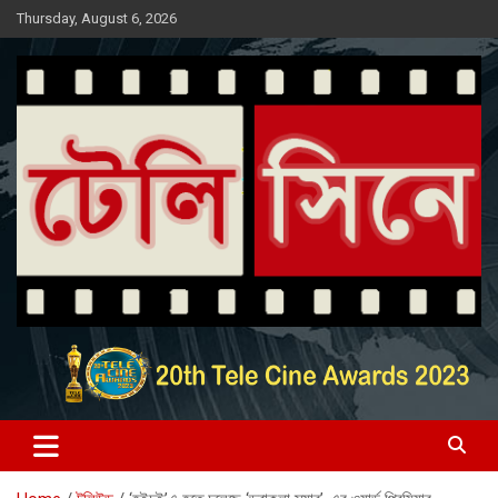
Skip
Thursday, August 6, 2026
to
content
Entertainment News Portal
টেলি সিনে