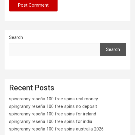
Search
Search
Recent Posts
spingranny reseña 100 free spins real money
spingranny reseña 100 free spins no deposit
spingranny reseña 100 free spins for ireland
spingranny reseña 100 free spins for india
spingranny reseña 100 free spins australia 2026