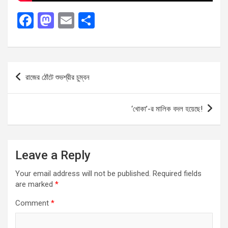
F
M
E
S
a
a
m
h
ce
st
ail
ar
b
o
e
Post
রাজের ঠোঁটে শুভশ্রীর চুম্বন
o
d
navigation
o
o
‘খোকা’-র মালিক বদল হয়েছে!
k
n
Leave a Reply
Your email address will not be published.
Required fields
are marked
*
Comment
*