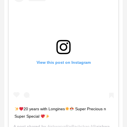
View this post on Instagram
20 years with Longines
Super Precious n
Super Special
A post shared by
AishwaryaRaiBachchan
(@aishwaryaraibachchan_arb) on