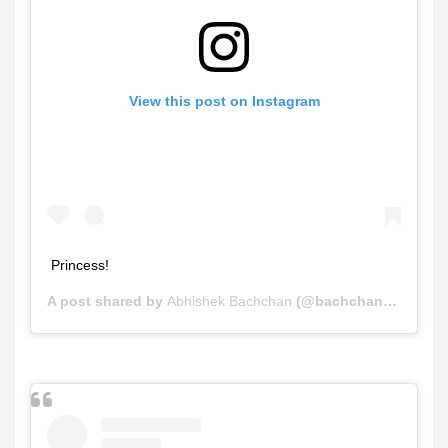
View this post on Instagram
Princess!
A post shared by
Abhishek Bachchan
(@bachchan) on
Nov 