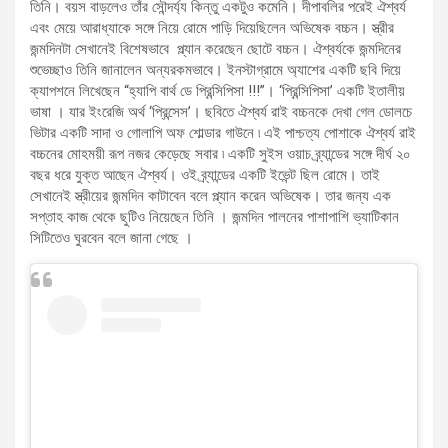
তিনি। বয়স বাড়লেও তাঁর সৌন্দর্য্য কিন্তু একটুও কমেনি। দীপাবলির পরেই ঐশ্বর্য
এবং মেয়ে আরাধ্যাকে সঙ্গে নিয়ে রোমে পাড়ি দিয়েছিলেন অভিষেক বচ্চন। স্ত্রীর
জন্মদিনটা সেখানেই বিশেষভাবে প্ল্যান করেছেন ছোটে বচ্চন। ঐশ্বর্যকে জন্মদিনের
শুভেচ্ছাও তিনি জানালেন অন্যরকমভাবে। ইনস্টাগ্রামে অ্যাশের একটি ছবি দিয়ে
ক্যাপশনে লিখেছেন “হ্যাপি বার্থ ডে প্রিন্সিপিসা !!!”। ‘প্রিন্সিপিসা’ একটি ইতালীয়
ভাষা । যার ইংরেজি অর্থ ‘প্রিন্সেস’। ছবিতে ঐশ্বর্য রাই বচ্চনকে দেখা গেল ডোলচে
ভিটার একটি সাদা ও গোলাপি অফ শোল্ডার গাউনে ৷ এই পাশ্চত্য পোশাকে ঐশ্বর্য রাই
বচ্চনের মোহময়ী রূপ নজর কেড়েছে সবার ৷ একটি সুইস ওয়াচ ব্র্যান্ডের সঙ্গে দীর্ঘ ২০
বছর ধরে যুক্ত আছেন ঐশ্বর্য। ওই ব্র্যান্ডের একটি ইভেন্ট ছিল রোমে। তাই
সেখানেই স্ত্রীয়ের জন্মদিন কাটাবেন বলে প্ল্যান করেন অভিষেক। তার জন্য এক
সপ্তাহ কাজ থেকে ছুটিও নিয়েছেন তিনি । জন্মদিন পালনের পাশাপাশি ভ্যাটিকান
সিটিতেও ঘুরবেন বলে জানা গেছে ।