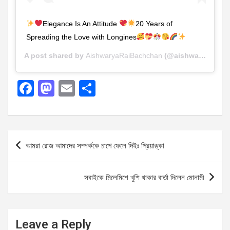
Elegance Is An Attitude
20 Years of
Spreading the Love with Longines
A post shared by
AishwaryaRaiBachchan
(@aishwaryaraibachchan_arb) on
F
M
E
S
a
a
m
h
ce
st
ail
ar
b
o
e
Post
আমরা রোজ আমাদের সম্পর্ককে চাপে ফেলে দিইঃ প্রিয়াঙ্কা
o
d
navigation
o
o
সবাইকে মিলেমিশে খুশি থাকার বার্তা দিলেন মোনামী
k
n
Leave a Reply