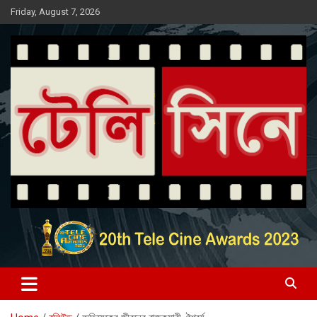
Skip
Friday, August 7, 2026
to
content
Entertainment News Portal
টেলি সিনে