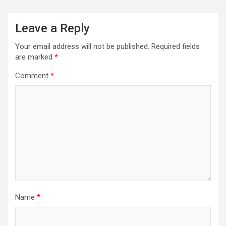
Leave a Reply
Your email address will not be published.
Required fields
are marked
*
Comment
*
Name
*