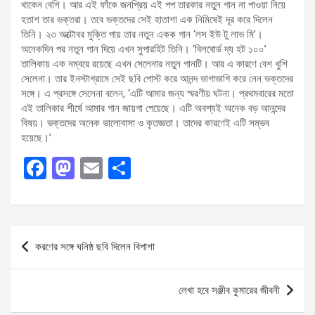
থাকেন বেশি। আর এই ফাঁকে জনপ্রিয় এই পপ তারকার নতুন গান না পাওয়া নিয়ে
হতাশ তার ভক্তরা। তবে ভক্তদের সেই হাতাশা এক নিমিষেই দূর করে দিলেন
তিনি। ২৩ অক্টোবর মুক্তি পায় তার নতুন একক গান ‘লস ইউ টু লাভ মি’।
অনেকদিন পর নতুন গান দিয়ে এখন সুপারহিট তিনি। ‘বিলবোর্ড দ্য হট ১০০’
তালিকায় এক নম্বরে রয়েছে এখন সেলেনার নতুন গানটি। আর এ কারণে বেশ খুশি
সেলেনা। তার ইনস্টাগ্রামে সেই ছবি পোস্ট করে আনন্দ ভাগাভাগি করে নেন ভক্তদের
সঙ্গে। এ প্রসঙ্গে সেলেনা বলেন, ‘এটি আমার জন্য স্মরণীয় ঘটনা। প্রথমবারের মতো
এই তালিকার শীর্ষে আমার গান জায়গা পেয়েছে। এটি অবশ্যই অনেক বড় আনন্দের
বিষয়। ভক্তদের অনেক ভালোবাসা ও কৃতজ্ঞতা। তাদের কারণেই এটি সম্ভব
হয়েছে।’
F
M
E
S
a
a
m
h
ce
st
ail
ar
b
o
e
Post
করণের সঙ্গে ঘনিষ্ঠ ছবি দিলেন বিপাশা
o
d
navigation
o
o
লেখা হবে সঞ্জীব কুমারের জীবনী
k
n