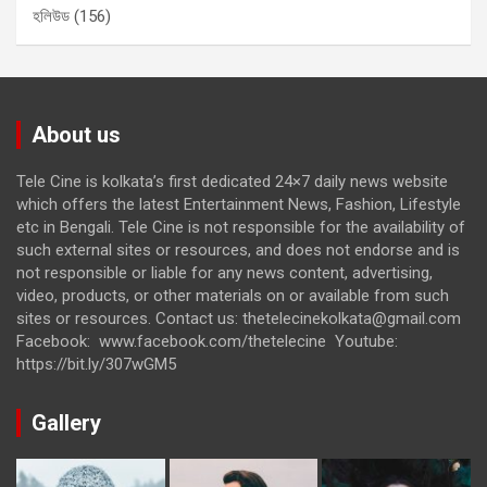
হলিউড
(156)
About us
Tele Cine is kolkata’s first dedicated 24×7 daily news website
which offers the latest Entertainment News, Fashion, Lifestyle
etc in Bengali. Tele Cine is not responsible for the availability of
such external sites or resources, and does not endorse and is
not responsible or liable for any news content, advertising,
video, products, or other materials on or available from such
sites or resources. Contact us: thetelecinekolkata@gmail.com
Facebook: www.facebook.com/thetelecine Youtube:
https://bit.ly/307wGM5
Gallery