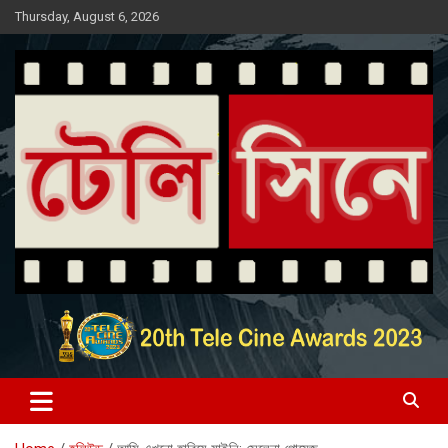
Skip
Thursday, August 6, 2026
to
content
Entertainment News Portal
টেলি সিনে