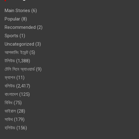
Main Stories
(6)
Popular
(8)
Recommended
(2)
Sports
(1)
Uncategorized
(3)
আপকামিং ইভেন্ট
(5)
টলিউড
(1,388)
টেলি সিনে অ্যাওয়ার্ড
(9)
ফ্যাশন
(11)
বলিউড
(2,417)
বাংলাদেশ
(125)
বিবিধ
(75)
ভাইরাল
(28)
সাউথ
(179)
হলিউড
(156)