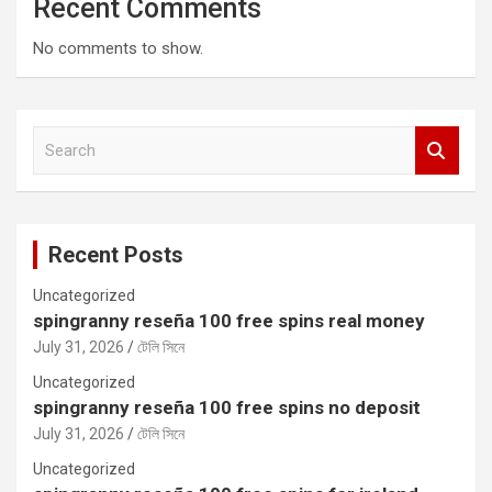
Recent Comments
No comments to show.
S
e
a
r
c
Recent Posts
h
Uncategorized
spingranny reseña 100 free spins real money
July 31, 2026
টেলি সিনে
Uncategorized
spingranny reseña 100 free spins no deposit
July 31, 2026
টেলি সিনে
Uncategorized