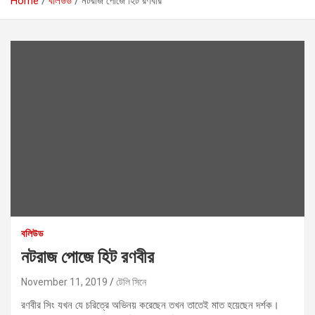
Home
বলিউড
নটরাজ পোজে হিট রণবীর
বলিউড
নটরাজ পোজে হিট রণবীর
November 11, 2019
টেলি সিনে
রণবীর সিং যখন যে চরিত্রে অভিনয় করেছেন তখন তাতেই মাত হয়েছেন দর্শক।