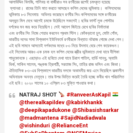
আলাউদ্দিন খিলজি, গালিবয় বা বাজীরাও সব রণবীরের রূপেই চমৎকৃত হয়েছে
ফ্যানরা। রাবের তিনি মাত করতে আসছেন কপিল দেবের ভূমিকায়। কপিলদেবের
ভূমিকায় ৮৩ সিনেমায় অভিনয় করেছেন রণবীর সিং৷ কপিলদেবের সঙ্গে রণবীরের
অদ্ভুত মিল দেখে আগেই চমকে উঠেছিলে সকলেই। ছবির ফার্স্ট লুক পোস্টার
দর্শকের মন জয় করে নিয়েছিল। সেই আবেশ জিইয়ে রেখে ছবির নির্মাতারা
এবং রণবীর সিং নিজে শেয়ার করলেন প্রথম স্টিল। কোঁকড়ানো চুল, মোটা গোঁফ,
ভারতীয় দলের সাদা বিশ্বকাপ ইউনিফর্মে রণবীরকে বিখ্যাত নটরাজ পোজে দেখা গেল।
এই ছবি সামনে আসতেই দর্শকদের মধ্যে ৮৩ নিয়ে উৎসাহ বেরে গেল কয়েকগুন।
এই সিনেমার আরও এক চমক হল কপিল দেবের স্ত্রীর ভূমিকাতে দেখা যাবে দীপিকা
পাড়ুকোনকে। এছাড়াও এই ছবিতে দেখা যাবে চিরাগ পাতিল, হার্ডি সান্ধু, অ্যামি
ভির্ক, সাকিব সালেম, পঙ্কজ ত্রিপাঠী, সরতাজ সিং, তাহির রাজ ভসিন এবং জিভা।
ঐতিহাসিক ৮৩-এর বিশ্বকাপে ভারতীয় দলকে অভাবনীয় জয় এনে দিয়েছিল তত্‍কালীন
অধিনায়ক অনন্য নেতৃত্ব। তার উপর ভিত্তি করেই তৈরি হচ্ছে কবীর খান পরিচালিত
এই ছবি। ২০২০ সালের ১০ এপ্রিল ৮৩ মুক্তি পাওয়ার কথা।
NATRAJ SHOT
#RanveerAsKapil
@therealkapildev
@kabirkhankk
@deepikapadukone
@Shibasishsarkar
@madmantena
#SajidNadiadwala
@vishinduri
@RelianceEnt