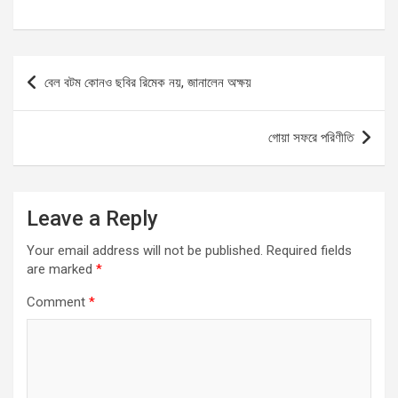
a
a
m
h
ce
st
ail
ar
b
o
e
Post
বেল বটম কোনও ছবির রিমেক নয়, জানালেন অক্ষয়
o
d
navigation
o
o
গোয়া সফরে পরিণীতি
k
n
Leave a Reply
Your email address will not be published.
Required fields
are marked
*
Comment
*