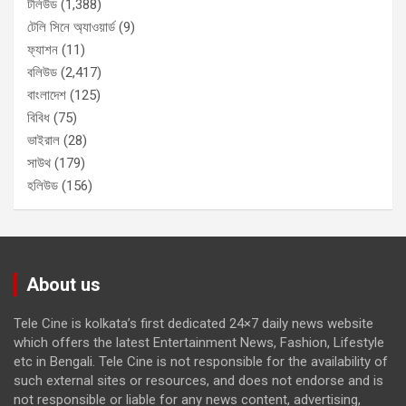
টলিউড
(1,388)
টেলি সিনে অ্যাওয়ার্ড
(9)
ফ্যাশন
(11)
বলিউড
(2,417)
বাংলাদেশ
(125)
বিবিধ
(75)
ভাইরাল
(28)
সাউথ
(179)
হলিউড
(156)
About us
Tele Cine is kolkata’s first dedicated 24×7 daily news website
which offers the latest Entertainment News, Fashion, Lifestyle
etc in Bengali. Tele Cine is not responsible for the availability of
such external sites or resources, and does not endorse and is
not responsible or liable for any news content, advertising,