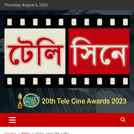
Skip
Thursday, August 6, 2026
to
content
Entertainment News Portal
টেলি সিনে