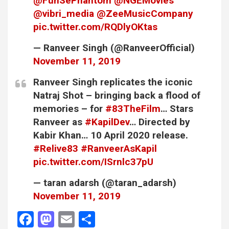
@FuhSePhantom
@NGEMovies
@vibri_media
@ZeeMusicCompany
pic.twitter.com/RQDlyOKtas
— Ranveer Singh (@RanveerOfficial)
November 11, 2019
Ranveer Singh replicates the iconic
Natraj Shot – bringing back a flood of
memories – for
#83TheFilm
… Stars
Ranveer as
#KapilDev
… Directed by
Kabir Khan… 10 April 2020 release.
#Relive83
#RanveerAsKapil
pic.twitter.com/ISrnlc37pU
— taran adarsh (@taran_adarsh)
November 11, 2019
F
M
E
S