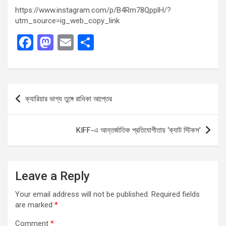
https://www.instagram.com/p/B4Rm78QpplH/?
utm_source=ig_web_copy_link
F
M
E
S
a
a
m
h
ce
st
ail
ar
b
o
e
Post
ক্যারিয়ার ভাগ্য তুঙ্গে রাধিকা আপ্তের
o
d
navigation
o
o
KIFF-এ আন্তর্জাতিক প্রতিযোগীতায় ‘ক্যাট স্টিকস’
k
n
Leave a Reply
Your email address will not be published.
Required fields
are marked
*
Comment
*