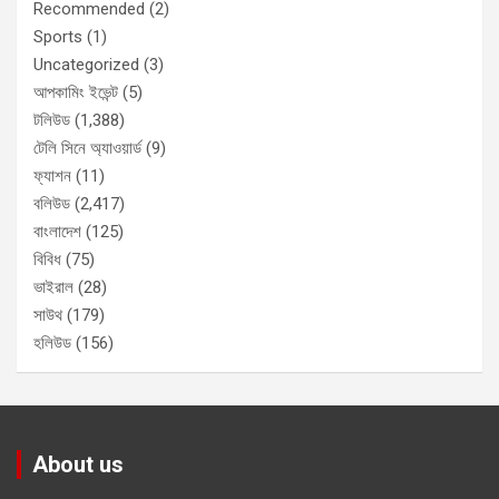
Recommended
(2)
Sports
(1)
Uncategorized
(3)
আপকামিং ইভেন্ট
(5)
টলিউড
(1,388)
টেলি সিনে অ্যাওয়ার্ড
(9)
ফ্যাশন
(11)
বলিউড
(2,417)
বাংলাদেশ
(125)
বিবিধ
(75)
ভাইরাল
(28)
সাউথ
(179)
হলিউড
(156)
About us