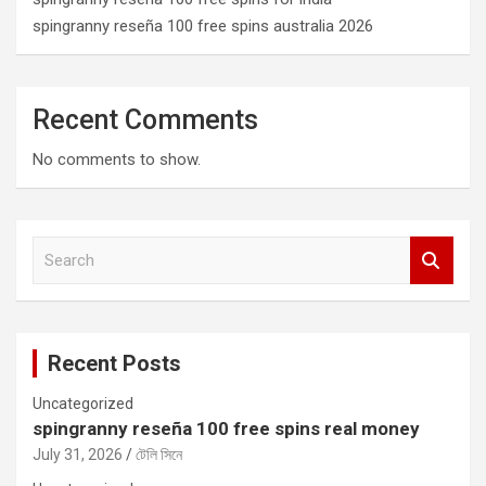
spingranny reseña 100 free spins australia 2026
Recent Comments
No comments to show.
S
e
a
r
c
Recent Posts
h
Uncategorized
spingranny reseña 100 free spins real money
July 31, 2026
টেলি সিনে