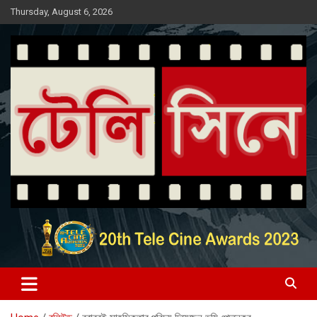
Skip
Thursday, August 6, 2026
to
content
Entertainment News Portal
টেলি সিনে