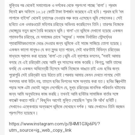
মুক্তির পর থেকেই সমালোচক ও দর্শকের থেকে প্রশংসা পাচ্ছে ‘বালা’। প্রথম
দিনেই বক্স অফিসে ১০.১৫ কোটি টাকা উপার্জন করেছেন এই ছবি। প্রথম ছবি ‘দম
লাগাকে হাইসা’ থেকেই চ্যালেঞ্জ নেওয়ার শুরু করে এসেছেন ভূমি পেদনেকর। সেই
ছবিতে এক ওভারওয়েট মহিলার চরিত্রে অভিনয় করেছিলেন তিনি। তারপর নিজেকে
ভেঙ্গেচুরে নতুন রূপে তৈরি করেছেন ভূমি। বালা’-তে ভূমিকে দেখানো হয়েছে একজন
শ্যামবর্ণার চরিত্রে, যে সমাজের চোখে ‘অসুন্দর’। সমাজ নির্ধারিত সৌন্দর্য্যের
প্যারামিটারগুলোকে ভেঙে দেওয়ার জন্য ভূমিকে এই সাজে সাজিয়ে তোলা হয়েছে।
একজন কালো মানুষও যে কত সুন্দর হতে পারেন, সেই ধারণটাই বিভিন্ন চরিত্রের
মাধ্যমে স্থাপন করা হয়েছে ‘বালা’-তে।ভূমি এই ব্যাপারে বললেন, “সবাই আমায়
বলছে যে এই চরিত্রটা বেছে আমি খুব সাহসের কাজ করেছি। কিন্তু, আমি তাদের
বলছি যে একজন অভিনেত্রী হিসেবে আমি নিজেকে ভাঙতে চাই এবং ছবির জন্য
পুরোপুরি সেই চরিত্রটা হয়ে উঠতে চাই।পরদায় আমায় কেমন দেখতে লাগছে সেটা
সবসময় ভাবা উচিৎ নয়, তাহলে ছবির ভিশনের সঙ্গে অন্যায় করা হত। ছবির স্ক্রিপ্টটা
পড়ার সঙ্গে এটা ভেবেই আনন্দ লেগেছিল যে, মুখ্য চরিত্রের মানসিক পরিবর্তন ঘটানোর
জন্য আমি অনুঘটকের কাজ করছি। তখনই আমি ছবিটার সামাজিক বার্তার সঙ্গে
কানেক্ট করতে পারি।” কিছুদিন আগেই মুক্তি পেয়েছিল ‘সান্ড কি আঁখ’ ছবিটি।
সেখানেও এক্কেবারে অন্যরূপে ভূমিকে দেখেছেন দর্শক। আর সেখানেও তিনি বহুজন
প্রশংশিত হয়েছেন।
https://www.instagram.com/p/B4Ml1GXp6Pl/?
utm_source=ig_web_copy_link