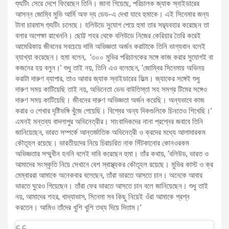
শ্যুটিং সেরে দেশে ফিরেছেন তিনি। জানা গিয়েছে, পরিচালক জ্যাক স্নাইডারের
আসন্ন জোম্বি মুভি আর্মি অফ দ্য ডেড-এ দেখা যাবে হুমাকে। এই সিনেমার জন্য
টানা চারমাস শ্যুটিং চলেছে। হলিউডে সুযোগ পেয়ে হুমা তার সদ্ব্যবহার করেছেন তা
বলার অপেক্ষা রাখেননি। ছোট্ট শহর থেকে বলিউডে নিজের কেরিয়ার তৈরি করেই
আমেরিকায় জীবনের সবচেয়ে দামি অভিজ্ঞতা অর্জন করাটাকে তিনি ভাগ্যবান বলেই
ব্যাখ্যা করেছেন। হুমা বলেন, ‘৩০০ মুভির পরিচালকের সঙ্গে কাজ করার সুযোগই বা
কজনের হয় বলুন।’ শুধু তাই নয়, তিনি এও বলেছেন, ‘জোম্বির সিনেমায় অভিনয়
করাটা দারুণ ব্যাপার, তাও আবার জ্যাক স্নাইডারের ফিল্ম। জ্যাকের সঙ্গেই শুধু
দারুণ সময় কাটিয়েছি তাই নয়, অভিনেতা ডেভ বাউতিস্তা সহ সমগ্র টিমের সঙ্গেও
দারুণ সময় কাটিয়েছি। জীবনের দারুণ অভিজ্ঞতা অর্জন করেছি। অন্যভাবে কাজ
করার ও শেখার দৃষ্টিভঙ্গি খুঁজে পেয়েছি। বিশ্বের অন্য দিকগুলিকে চিনতেও শিখেছি।’
এমনই মন্তব্য বাদলাপুর অভিনেত্রীর। সাংবাদিকদের নানা প্রশ্নের জবাবে তিনি
জানিয়েছেন, ভারত সম্পর্কে আন্তর্জাতিক অভিনেত্রী ও ক্রদের মধ্যে আলাদারকম
কৌতূহল রয়েছে। ভারতীয়দের নিয়ে চিরাচরিত নাক সিঁটকানোর কোনওরকম
অভিজ্ঞতার সম্মুখীন হননি বলেই দাবি করেছেন হুমা। তাঁর কথায়, ‘বলিউড, ভারত ও
আমাদের সংস্কৃতি নিয়ে সেখানে বেশ স্বাস্থ্যকর কৌতূহল রয়েছে। মুভির কাস্ট ও ক্র
মেম্বাররা আমাকে অনেকবার বলেছেন, তাঁরা ভারতে আসতে চান। অনেকে আবার
ভারতে ঘুরেও গিয়েছেন। তাঁরা ফের ভারতে আসতে চান বলে জানিয়েছেন। শুধু তাই
নয়, আমাদের শহর, খাদ্যাভাস, সিনেমা সব কিছু নিয়েই ওঁরা আমাকে প্রশ্ন
করতেন। আমিও তাঁদের খুশি খুশি তথ্য দিয়ে দিতাম।’