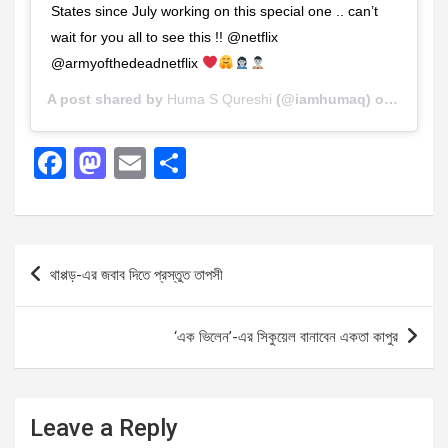
States since July working on this special one .. can’t
wait for you all to see this !! @netflix
@armyofthedeadnetflix
A post shared by
Huma S Qureshi
(@iamhumaq) on
Oct 18,
F
M
E
S
a
a
m
h
ce
st
ail
ar
b
o
e
Post
থাপ্পড়-এর জবাব দিতে প্রস্তুত তাপসী
o
d
navigation
o
o
‘এক ভিলেন’-এর সিকুয়েল বানাবেন একতা কাপুর
k
n
Leave a Reply