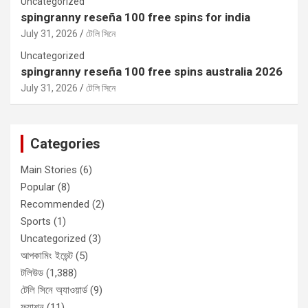
Uncategorized
spingranny reseña 100 free spins for india
July 31, 2026
টেলি সিনে
Uncategorized
spingranny reseña 100 free spins australia 2026
July 31, 2026
টেলি সিনে
Categories
Main Stories
(6)
Popular
(8)
Recommended
(2)
Sports
(1)
Uncategorized
(3)
আপকামিং ইভেন্ট
(5)
টলিউড
(1,388)
টেলি সিনে অ্যাওয়ার্ড
(9)
ফ্যাশন
(11)