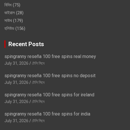
বিবিধ
(75)
ভাইরাল
(28)
সাউথ
(179)
হলিউড
(156)
Recent Posts
spingranny reseña 100 free spins real money
July 31, 2026
টেলি সিনে
spingranny reseña 100 free spins no deposit
July 31, 2026
টেলি সিনে
spingranny reseña 100 free spins for ireland
July 31, 2026
টেলি সিনে
spingranny reseña 100 free spins for india
July 31, 2026
টেলি সিনে