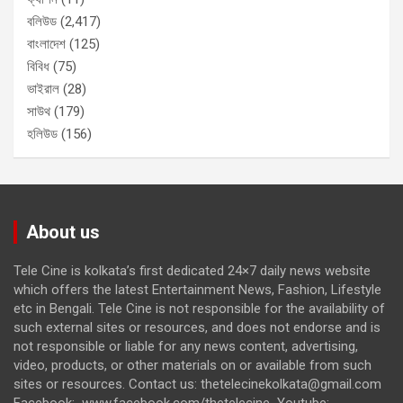
বলিউড
(2,417)
বাংলাদেশ
(125)
বিবিধ
(75)
ভাইরাল
(28)
সাউথ
(179)
হলিউড
(156)
About us
Tele Cine is kolkata’s first dedicated 24×7 daily news website
which offers the latest Entertainment News, Fashion, Lifestyle
etc in Bengali. Tele Cine is not responsible for the availability of
such external sites or resources, and does not endorse and is
not responsible or liable for any news content, advertising,
video, products, or other materials on or available from such
sites or resources. Contact us: thetelecinekolkata@gmail.com