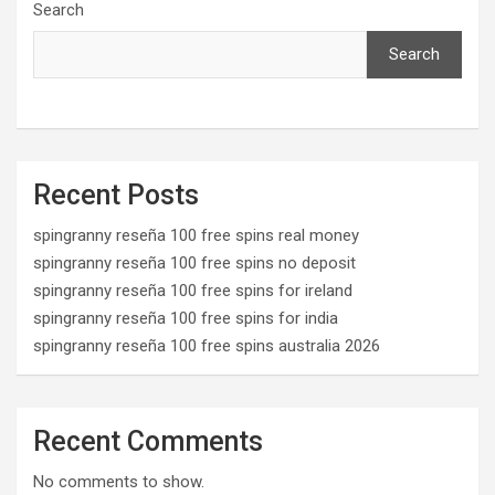
Search
Search
Recent Posts
spingranny reseña 100 free spins real money
spingranny reseña 100 free spins no deposit
spingranny reseña 100 free spins for ireland
spingranny reseña 100 free spins for india
spingranny reseña 100 free spins australia 2026
Recent Comments
No comments to show.