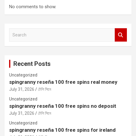
No comments to show.
S
e
a
r
c
Recent Posts
h
Uncategorized
spingranny reseña 100 free spins real money
July 31, 2026
টেলি সিনে
Uncategorized
spingranny reseña 100 free spins no deposit
July 31, 2026
টেলি সিনে
Uncategorized
spingranny reseña 100 free spins for ireland