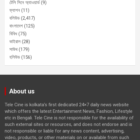
টেলি সিনে অ্যাওয়ার্ড
(9)
ফ্যাশন
(11)
বলিউড
(2,417)
বাংলাদেশ
(125)
বিবিধ
(75)
ভাইরাল
(28)
সাউথ
(179)
হলিউড
(156)
About us
Tele Cine is kolkata’s first dedicated 24×7 daily news website
which offers the latest Entertainment News, Fashion, Lifestyle
etc in Bengali. Tele Cine is not responsible for the availability of
such external sites or resources, and does not endorse and is
not responsible or liable for any news content, advertising,
video, products, or other materials on or available from such