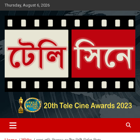
Skip
Thursday, August 6, 2026
to
content
Entertainment News Portal
টেলি সিনে