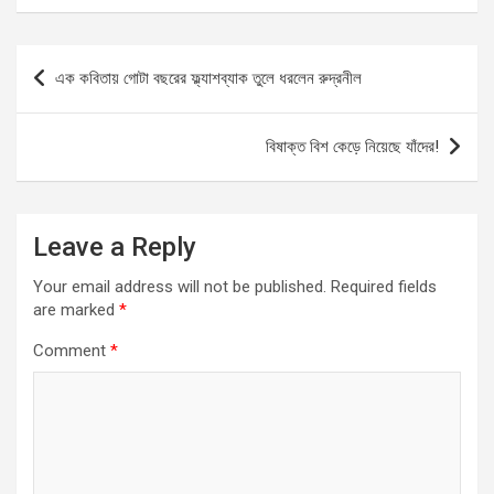
ce
st
ail
ar
b
o
e
Post
এক কবিতায় গোটা বছরের ফ্ল্যাশব্যাক তুলে ধরলেন রুদ্রনীল
o
d
navigation
o
o
বিষাক্ত বিশ কেড়ে নিয়েছে যাঁদের!
k
n
Leave a Reply
Your email address will not be published.
Required fields
are marked
*
Comment
*