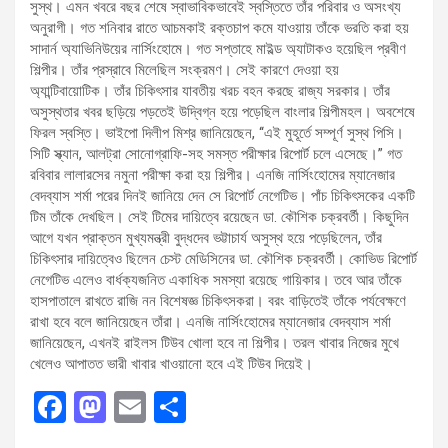
সুস্থ। এমন খবরে বছর শেষে স্বাভাবিকভাবেই স্বস্তিতে তাঁর পরিবার ও অসংখ্য
অনুরাগী। গত শনিবার রাতে আচমকাই রক্তচাপ কমে যাওয়ায় তাঁকে ভরতি করা হয়
সাদার্ন অ্যাভিনিউয়ের নার্সিংহোমে। গত সপ্তাহে মাইল্ড অ্যাটাকও হয়েছিল প্রবীণ
শিল্পীর। তাঁর প্রস্রাবে মিলেছিল সংক্রমণ। সেই কারণে দেওয়া হয়
অ্যান্টিবায়োটিক। তাঁর চিকিৎসার যাবতীয় খরচ বহন করছে রাজ্য সরকার। তাঁর
অসুস্থতার খবর ছড়িয়ে পড়তেই উদ্বিগ্ন হয়ে পড়েছিল বাংলার শিল্পীমহল। অবশেষে
ফিরল স্বস্তি। ভাইপো দিলীপ মিশ্র জানিয়েছেন, ‘‘এই মুহূর্তে সম্পূর্ণ সুস্থ পিসি।
সিটি স্ক্যান, আলট্রা সোনোগ্রাফি-সহ সমস্ত পরীক্ষার রিপোর্ট চলে এসেছে।” গত
রবিবার লালারসের নমুনা পরীক্ষা করা হয় শিল্পীর। এনজি নার্সিংহোমের ম্যানেজার
বেদব্যাস শর্মা পরের দিনই জানিয়ে দেন সে রিপোর্ট নেগেটিভ। পাঁচ চিকিৎসকের একটি
টিম তাঁকে দেখছিল। সেই টিমের দায়িত্বে রয়েছেন ডা. কৌশিক চক্রবর্তী। কিছুদিন
আগে যখন প্রাক্তন মুখ্যমন্ত্রী বুদ্ধদেব ভট্টাচার্য অসুস্থ হয়ে পড়েছিলেন, তাঁর
চিকিৎসার দায়িত্বেও ছিলেন চেস্ট মেডিসিনের ডা. কৌশিক চক্রবর্তী। কোভিড রিপোর্ট
নেগেটিভ এলেও বার্ধক্যজনিত একাধিক সমস্যা রয়েছে গায়িকার। তবে আর তাঁকে
হাসপাতালে রাখতে রাজি নন বিশেষজ্ঞ চিকিৎসকরা। বরং বাড়িতেই তাঁকে পর্যবেক্ষণে
রাখা হবে বলে জানিয়েছেন তাঁরা। এনজি নার্সিংহোমের ম্যানেজার বেদব্যাস শর্মা
জানিয়েছেন, এখনই রাইলস টিউব খোলা হবে না শিল্পীর। তরল খাবার নিজের মুখে
খেলেও আপাতত ভারী খাবার খাওয়ানো হবে এই টিউব দিয়েই।
F
M
E
S
a
a
m
h