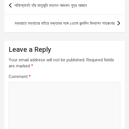
b
o
e
Post
পাকিস্তানই তাঁর মাতৃভূমি বললেন আদনান পুত্র আজান
o
d
navigation
o
o
মধ্যরাতে মন্নাতের বাইরে ভক্তদের সঙ্গে ৫৪তম জন্মদিন উদযাপন শাহরুখের
k
n
Leave a Reply
Your email address will not be published.
Required fields
are marked
*
Comment
*