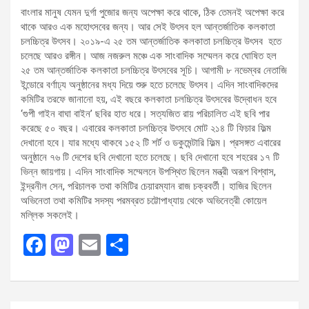
বাংলার মানুষ যেমন দুর্গা পুজোর জন্য অপেক্ষা করে থাকে, ঠিক তেমনই অপেক্ষা করে
থাকে আরও এক মহোৎসবের জন্য। আর সেই উৎসব হল আন্তর্জাতিক কলকাতা
চলচ্চিত্র উৎসব। ২০১৯-এ ২৫ তম আন্তর্জাতিক কলকাতা চলচ্চিত্র উৎসব হতে
চলেছে আরও রঙ্গীন। আজ নজরুল মঞ্চে এক সাংবাদিক সম্মেলন করে ঘোষিত হল
২৫ তম আন্তর্জাতিক কলকাতা চলচ্চিত্র উৎসবের সূচি। আগামী ৮ নভেম্বর নেতাজি
ইন্ডোরে বর্ণাঢ্য অনুষ্ঠানের মধ্য দিয়ে শুরু হতে চলেছে উৎসব। এদিন সাংবাদিকদের
কমিটির তরফে জানানো হয়, এই বছরে কলকাতা চলচ্চিত্র উৎসবের উদ্বোধন হবে
‘গুপী গাইন বাঘা বাইন’ ছবির হাত ধরে। সত্যজিত রায় পরিচালিত এই ছবি পার
করেছে ৫০ বছর। এবারের কলকাতা চলচ্চিত্র উৎসবে মোট ২১৪ টি ফিচার ফিল্ম
দেখানো হবে। যার মধ্যে থাকবে ১৫২ টি শর্ট ও ডকুমেন্টারি ফিল্ম। প্রসঙ্গত এবারের
অনুষ্ঠানে ৭৬ টি দেশের ছবি দেখানো হতে চলেছে। ছবি দেখানো হবে শহরের ১৭ টি
ভিন্ন জায়গায়। এদিন সাংবাদিক সম্মেলনে উপস্থিত ছিলেন মন্ত্রী অরূপ বিশ্বাস,
ইন্দ্রনীল সেন, পরিচালক তথা কমিটির চেয়ারম্যান রাজ চক্রবর্তী। হাজির ছিলেন
অভিনেতা তথা কমিটির সদস্য পরমব্রত চট্টোপাধ্যায় থেকে অভিনেত্রী কোয়েল
মল্লিক সকলেই।
F
M
E
S
a
a
m
h
ce
st
ail
ar