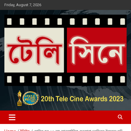
Skip
Friday, August 7, 2026
to
content
Entertainment News Portal
টেলি সিনে