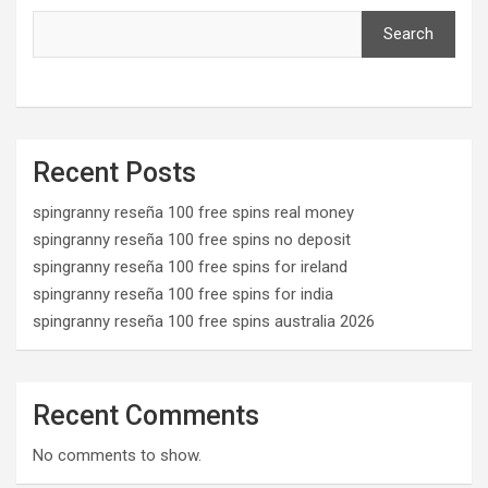
Search
Recent Posts
spingranny reseña 100 free spins real money
spingranny reseña 100 free spins no deposit
spingranny reseña 100 free spins for ireland
spingranny reseña 100 free spins for india
spingranny reseña 100 free spins australia 2026
Recent Comments
No comments to show.