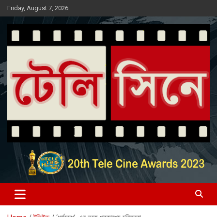
Skip
Friday, August 7, 2026
to
content
Entertainment News Portal
টেলি সিনে