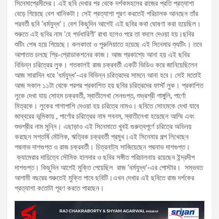
সিনেমাপ্রেমীদের। এই ছবি দেখার পর থেকে দর্শকমহলের রাজের প্রতি প্রত্যাশা
বেড়ে গিয়েছে বেশ খানিকটা। সেই প্রত্যাশা পূরণ করতেই পরিচালক আনছেন তাঁর
পরবর্তী ছবি ‘ধর্মযুদ্ধ’। বেশ কিছুদিন আগেই এই ছবির কথা ঘোষণা করা হয়েছিল।
শুরুতে এই ছবির নাম ‘হে গর্ভধারিণী’ রাখা হলেও পরে তা বদলে দেওয়া হয়।ছবির
শুটিং শেষ হয়ে গিয়েছে। কলকাতা ও পুরুলিয়াতে হয়েছে এই সিনেমার শ্যুটিং। তবে
আপাতত চলছে প্রি-প্রোডাকশনের কাজ। আজ প্রকাশ্যে আনা হয় এই ছবির
বিভিন্ন চরিত্রের লুক। গতকালই রাজ চক্রবর্তী একটি ভিডিও করে জানিয়েছিলেন
আজ সারাদিন ধরে ‘ধর্মযুদ্ধ’-এর বিভিন্ন চরিত্রদের সামনে আনা হবে। সেই মতোই
আজ সকাল ১১টা থেকে পরপর প্রকাশিত হয় ছবির চরিত্রদের ফার্স্ট লুক। প্রকাশিত
লুকে দেখা যায় সোহম চক্রবর্তী, স্বাতীলেখা সেনগুপ্ত, শুভ্রশ্রী গাঙ্গুলি, পার্ণো
মিত্রকে। লুকের পাশাপাশি দেওয়া হয় চরিত্রে নামও। ছবিতে সোহমকে দেখা যাবে
জাব্বরের ভূমিকায় , পার্ণোর চরিত্রের নাম শবনম, স্বাতীলেখা হয়েছেন আম্মি এবং
শুভশ্রীর নাম মুন্নি। এছাড়াও এই সিনেমাতে খুবই গুরুত্বপূর্ণে চরিত্রে অভিনয়
করছেন সপ্তর্ষি মৌলিক, ঋত্বিক চক্রবর্তী প্রমুখ।এই সিনেমার গল্প লিখেছেন
পদ্মনাভ দাশগুপ্ত ও রাজ চক্রবর্তী। চিত্রনাট্য সাজিয়েছেন পদ্মনাভ দাশগুপ্ত।
ক্যামেরার দায়িত্বে সৌমিক হালদার ও ছবির সঙ্গীত পরিচালনায় রয়েছেন ইন্দ্রদীপ
দাশগুপ্ত। কিছুদিন আগেই মুক্তি পেয়েছিল রাজ ‘ধর্মযুদ্ধ’-এর পোস্টার। সম্ভবত
আগামী বছরের শুরুতেই মুক্তি পাবে ছবিটি।এখন দেখার এই ছবিতে রাজ দর্শকের
প্রত্যাশা কতোটা পূরণ করতে পারছেন।